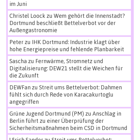
im Juni
Christel Loock
zu
Wem gehört die Innenstadt?
Dortmund beschließt Bettelverbot vor der
Außengastronomie
Peter
zu
IHK Dortmund: Industrie klagt über
hohe Energiepreise und fehlende Planbarkeit
Sascha
zu
Fernwärme, Stromnetz und
Digitalisierung: DEW21 stellt die Weichen für
die Zukunft
DEWFan
zu
Streit ums Bettelverbot: Dahmen
fühlt sich durch Rede von Karacakurtoglu
angegriffen
Grüne Jugend Dortmund (PM)
zu
Anschlag in
Berlin führt zu einer Überprüfung der
Sicherheitsmaßnahmen beim CSD in Dortmund
Ulrich Sander
zu
Streit ums Bettelverbot: