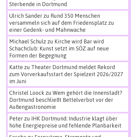
Sterbende in Dortmund
Ulrich Sander
zu
Rund 350 Menschen
versammeln sich auf dem Friedensplatz zu
einer Gedenk- und Mahnwache
Michael Schulz
zu
Kirche wird Bar wird
Schachclub: Kunst setzt im SÖZ auf neue
Formen der Begegnung
Katte
zu
Theater Dortmund meldet Rekord
zum Vorverkaufsstart der Spielzeit 2026/2027
im Juni
Christel Loock
zu
Wem gehört die Innenstadt?
Dortmund beschließt Bettelverbot vor der
Außengastronomie
Peter
zu
IHK Dortmund: Industrie klagt über
hohe Energiepreise und fehlende Planbarkeit
Sascha
zu
Fernwärme, Stromnetz und