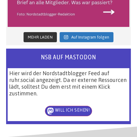
MEHR LADEN
Auf Instagram folgen
NSB AUF MASTODON
Hier wird der Nordstadtblogger Feed auf
ruhr.social angezeigt. Da er externe Ressourcen
lädt, solltest Du dem erst mit einem Klick
zustimmen.
WILL ICH SEHEN!