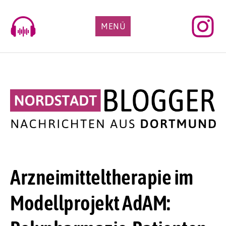
Skip
to
MENÜ
content
Arzneimitteltherapie im
Modellprojekt AdAM: