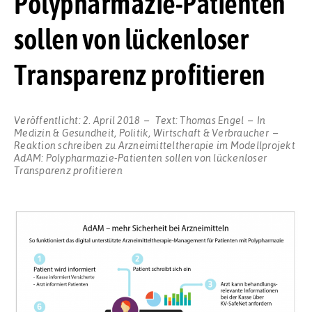
Polypharmazie-Patienten
sollen von lückenloser
Transparenz profitieren
Veröffentlicht:
2. April 2018
Text:
Thomas Engel
In
Medizin & Gesundheit
,
Politik
,
Wirtschaft & Verbraucher
Reaktion schreiben
zu Arzneimitteltherapie im Modellprojekt
AdAM: Polypharmazie-Patienten sollen von lückenloser
Transparenz profitieren