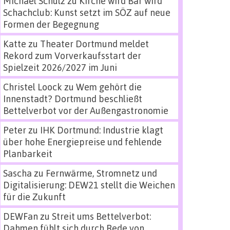
Michael Schulz
zu
Kirche wird Bar wird
Schachclub: Kunst setzt im SÖZ auf neue
Formen der Begegnung
Katte
zu
Theater Dortmund meldet
Rekord zum Vorverkaufsstart der
Spielzeit 2026/2027 im Juni
Christel Loock
zu
Wem gehört die
Innenstadt? Dortmund beschließt
Bettelverbot vor der Außengastronomie
Peter
zu
IHK Dortmund: Industrie klagt
über hohe Energiepreise und fehlende
Planbarkeit
Sascha
zu
Fernwärme, Stromnetz und
Digitalisierung: DEW21 stellt die Weichen
für die Zukunft
DEWFan
zu
Streit ums Bettelverbot:
Dahmen fühlt sich durch Rede von