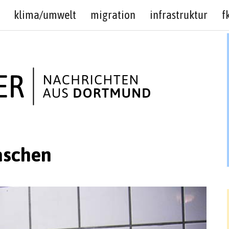
klima/umwelt
migration
infrastruktur
f
aschen