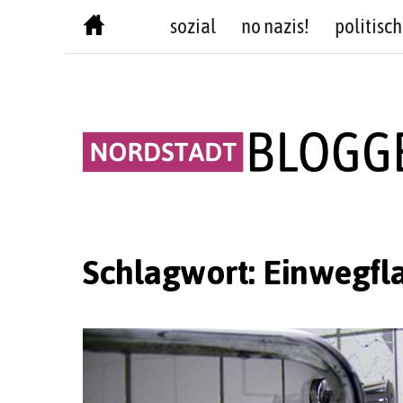
Skip
sozial
no nazis!
politisch
to
content
Schlagwort:
Einwegfl