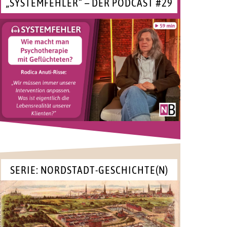
„SYSTEMFEHLER“ – DER PODCAST #29
SERIE: NORDSTADT-GESCHICHTE(N)