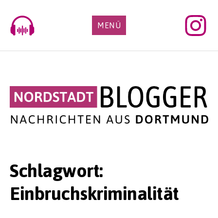
Skip
to
MENÜ
content
Schlagwort:
Einbruchskriminalität