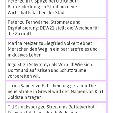
Peter
zu
IHK-Spitze bei OB Kalouti:
Rückendeckung im Streit um neue
Wirtschaftsflächen der Stadt
Peter
zu
Fernwärme, Stromnetz und
Digitalisierung: DEW21 stellt die Weichen für
die Zukunft
Marina Melzer
zu
Siegfried Volkert ebnet
Menschen den Weg in ein barrierefreies und
inklusives Leben
Ingo St.
zu
Schytomyr als Vorbild: Wie sich
Dortmund auf Krisen und Schutzräume
vorbereiten will
Ulrich Sander
zu
Entscheidung gefallen: Die
neue Straße in Grevel wird den Namen von Kurt
Goldstein tragen
Till Strucksberg
zu
Streit ums Bettelverbot:
Dahmen fühlt sich durch Rede von