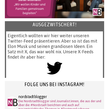
AUSGEZWITSCHERT!
Eigentlich wollten wir hier weiter unseren
Twitter-Feed präsentieren. Aber so ist das mit
Elon Musk und seinen grandiosen Ideen. Ein
Satz mit X, das war wohl nix. Unsere X-Feeds
findet ihr aber hier:
FOLGE UNS BEI INSTAGRAM!
nordstadtblogger
Die Nordstadtblogger sind Journalist:innen, die aus der und
über die #Nordstadt berichten und auch auf
gesamtstädtische Themen in #Dortmund schauen