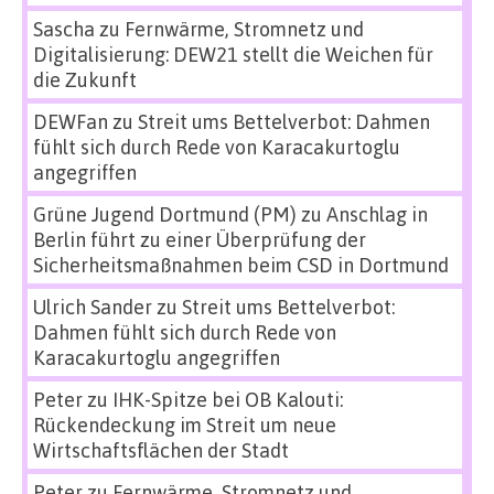
Sascha
zu
Fernwärme, Stromnetz und
Digitalisierung: DEW21 stellt die Weichen für
die Zukunft
DEWFan
zu
Streit ums Bettelverbot: Dahmen
fühlt sich durch Rede von Karacakurtoglu
angegriffen
Grüne Jugend Dortmund (PM)
zu
Anschlag in
Berlin führt zu einer Überprüfung der
Sicherheitsmaßnahmen beim CSD in Dortmund
Ulrich Sander
zu
Streit ums Bettelverbot:
Dahmen fühlt sich durch Rede von
Karacakurtoglu angegriffen
Peter
zu
IHK-Spitze bei OB Kalouti:
Rückendeckung im Streit um neue
Wirtschaftsflächen der Stadt
Peter
zu
Fernwärme, Stromnetz und