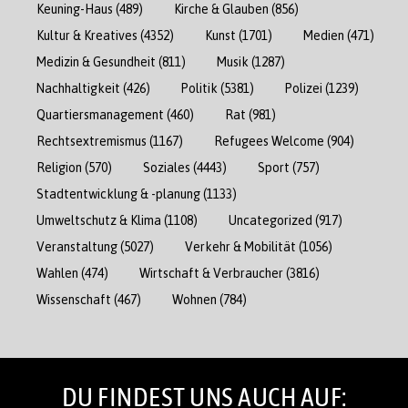
Keuning-Haus
(489)
Kirche & Glauben
(856)
Kultur & Kreatives
(4352)
Kunst
(1701)
Medien
(471)
Medizin & Gesundheit
(811)
Musik
(1287)
Nachhaltigkeit
(426)
Politik
(5381)
Polizei
(1239)
Quartiersmanagement
(460)
Rat
(981)
Rechtsextremismus
(1167)
Refugees Welcome
(904)
Religion
(570)
Soziales
(4443)
Sport
(757)
Stadtentwicklung & -planung
(1133)
Umweltschutz & Klima
(1108)
Uncategorized
(917)
Veranstaltung
(5027)
Verkehr & Mobilität
(1056)
Wahlen
(474)
Wirtschaft & Verbraucher
(3816)
Wissenschaft
(467)
Wohnen
(784)
DU FINDEST UNS AUCH AUF: