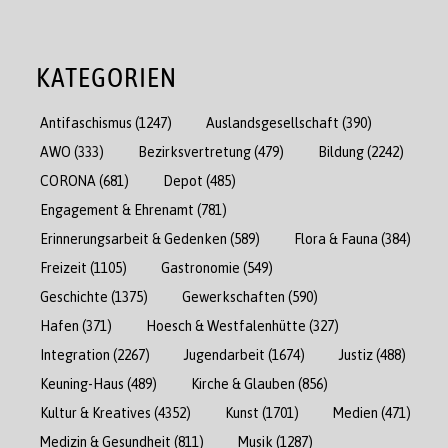
KATEGORIEN
Antifaschismus
(1247)
Auslandsgesellschaft
(390)
AWO
(333)
Bezirksvertretung
(479)
Bildung
(2242)
CORONA
(681)
Depot
(485)
Engagement & Ehrenamt
(781)
Erinnerungsarbeit & Gedenken
(589)
Flora & Fauna
(384)
Freizeit
(1105)
Gastronomie
(549)
Geschichte
(1375)
Gewerkschaften
(590)
Hafen
(371)
Hoesch & Westfalenhütte
(327)
Integration
(2267)
Jugendarbeit
(1674)
Justiz
(488)
Keuning-Haus
(489)
Kirche & Glauben
(856)
Kultur & Kreatives
(4352)
Kunst
(1701)
Medien
(471)
Medizin & Gesundheit
(811)
Musik
(1287)