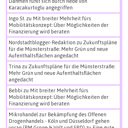
Dahmen fühlt sich durch Rede von
Karacakurtoglu angegriffen
Ingo St.
zu
Mit breiter Mehrheit fürs
Mobilitätskonzept: Über Möglichkeiten der
Finanzierung wird beraten
Nordstadtblogger-Redaktion
zu
Zukunftspläne
für die Münsterstraße: Mehr Grün und neue
Aufenthaltsflächen angedacht
Trina
zu
Zukunftspläne für die Münsterstraße:
Mehr Grün und neue Aufenthaltsflächen
angedacht
Bebbi
zu
Mit breiter Mehrheit fürs
Mobilitätskonzept: Über Möglichkeiten der
Finanzierung wird beraten
Mikrohandel zur Bekämpfung des Offenen
Drogenhandels - Köln und Düsseldorf gehen
voran (PM Grpne & Volt und SPD)
zu
Eine gute