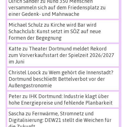
Ulrich Sander
zu
Rund 350 Menschen
versammeln sich auf dem Friedensplatz zu
einer Gedenk- und Mahnwache
Michael Schulz
zu
Kirche wird Bar wird
Schachclub: Kunst setzt im SÖZ auf neue
Formen der Begegnung
Katte
zu
Theater Dortmund meldet Rekord
zum Vorverkaufsstart der Spielzeit 2026/2027
im Juni
Christel Loock
zu
Wem gehört die Innenstadt?
Dortmund beschließt Bettelverbot vor der
Außengastronomie
Peter
zu
IHK Dortmund: Industrie klagt über
hohe Energiepreise und fehlende Planbarkeit
Sascha
zu
Fernwärme, Stromnetz und
Digitalisierung: DEW21 stellt die Weichen für
die Zukunft