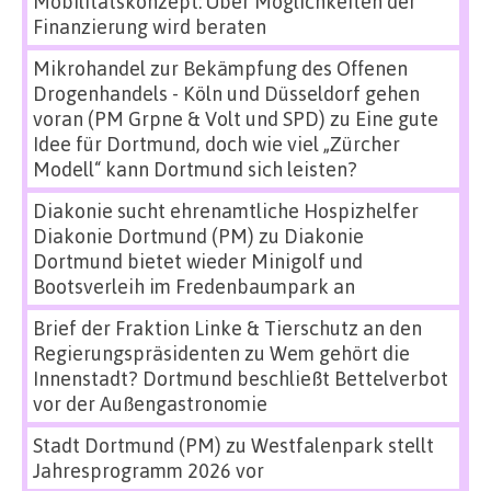
Mobilitätskonzept: Über Möglichkeiten der
Finanzierung wird beraten
Mikrohandel zur Bekämpfung des Offenen
Drogenhandels - Köln und Düsseldorf gehen
voran (PM Grpne & Volt und SPD)
zu
Eine gute
Idee für Dortmund, doch wie viel „Zürcher
Modell“ kann Dortmund sich leisten?
Diakonie sucht ehrenamtliche Hospizhelfer
Diakonie Dortmund (PM)
zu
Diakonie
Dortmund bietet wieder Minigolf und
Bootsverleih im Fredenbaumpark an
Brief der Fraktion Linke & Tierschutz an den
Regierungspräsidenten
zu
Wem gehört die
Innenstadt? Dortmund beschließt Bettelverbot
vor der Außengastronomie
Stadt Dortmund (PM)
zu
Westfalenpark stellt
Jahresprogramm 2026 vor