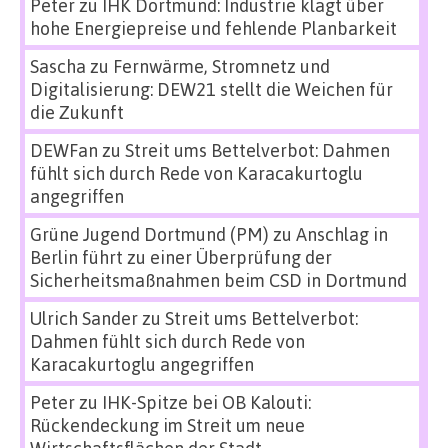
Peter
zu
IHK Dortmund: Industrie klagt über
hohe Energiepreise und fehlende Planbarkeit
Sascha
zu
Fernwärme, Stromnetz und
Digitalisierung: DEW21 stellt die Weichen für
die Zukunft
DEWFan
zu
Streit ums Bettelverbot: Dahmen
fühlt sich durch Rede von Karacakurtoglu
angegriffen
Grüne Jugend Dortmund (PM)
zu
Anschlag in
Berlin führt zu einer Überprüfung der
Sicherheitsmaßnahmen beim CSD in Dortmund
Ulrich Sander
zu
Streit ums Bettelverbot:
Dahmen fühlt sich durch Rede von
Karacakurtoglu angegriffen
Peter
zu
IHK-Spitze bei OB Kalouti:
Rückendeckung im Streit um neue
Wirtschaftsflächen der Stadt