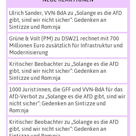
Ulrich Sander, VVN-BdA
zu
„Solange es die AfD
gibt, sind wir nicht sicher“: Gedenken an
Sinti:zze und Rom:nja
Grüne & Volt (PM)
zu
DSW21 rechnet mit 700
Millionen Euro zusätzlich für Infrastruktur und
Modernisierung
Kritischer Beobachter
zu
„Solange es die AfD
gibt, sind wir nicht sicher“: Gedenken an
Sinti:zze und Rom:nja
1000 Jurist:innen, die GFF und VVN-BdA für das
AfD-Verbot
zu
„Solange es die AfD gibt, sind wir
nicht sicher“: Gedenken an Sinti:zze und
Rom:nja
Kritischer Beobachter
zu
„Solange es die AfD
gibt, sind wir nicht sicher“: Gedenken an
Sinti:zze und Rom:nja