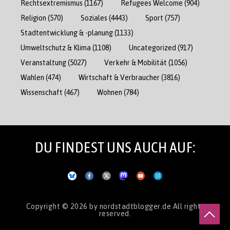
Rechtsextremismus
(1167)
Refugees Welcome
(904)
Religion
(570)
Soziales
(4443)
Sport
(757)
Stadtentwicklung & -planung
(1133)
Umweltschutz & Klima
(1108)
Uncategorized
(917)
Veranstaltung
(5027)
Verkehr & Mobilität
(1056)
Wahlen
(474)
Wirtschaft & Verbraucher
(3816)
Wissenschaft
(467)
Wohnen
(784)
DU FINDEST UNS AUCH AUF:
Copyright © 2026
by nordstadtblogger.de
All rights
reserved.