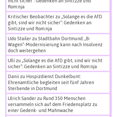
nicht sicher“: Gedenken an Sinti:zze und
Rom:nja
Kritischer Beobachter
zu
„Solange es die AfD
gibt, sind wir nicht sicher“: Gedenken an
Sinti:zze und Rom:nja
Udo Stailer
zu
Stadtbahn Dortmund: „B-
Wagen“-Modernisierung kann nach Insolvenz
doch weitergehen
Ulli
zu
„Solange es die AfD gibt, sind wir nicht
sicher“: Gedenken an Sinti:zze und Rom:nja
Danii
zu
Hospizdienst Dunkelbunt:
Ehrenamtliche begleiten seit fünf Jahren
Sterbende in Dortmund
Ulrich Sander
zu
Rund 350 Menschen
versammeln sich auf dem Friedensplatz zu
einer Gedenk- und Mahnwache