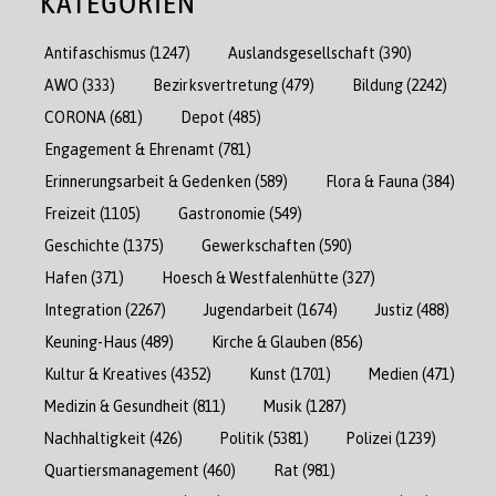
KATEGORIEN
Antifaschismus
(1247)
Auslandsgesellschaft
(390)
AWO
(333)
Bezirksvertretung
(479)
Bildung
(2242)
CORONA
(681)
Depot
(485)
Engagement & Ehrenamt
(781)
Erinnerungsarbeit & Gedenken
(589)
Flora & Fauna
(384)
Freizeit
(1105)
Gastronomie
(549)
Geschichte
(1375)
Gewerkschaften
(590)
Hafen
(371)
Hoesch & Westfalenhütte
(327)
Integration
(2267)
Jugendarbeit
(1674)
Justiz
(488)
Keuning-Haus
(489)
Kirche & Glauben
(856)
Kultur & Kreatives
(4352)
Kunst
(1701)
Medien
(471)
Medizin & Gesundheit
(811)
Musik
(1287)
Nachhaltigkeit
(426)
Politik
(5381)
Polizei
(1239)
Quartiersmanagement
(460)
Rat
(981)