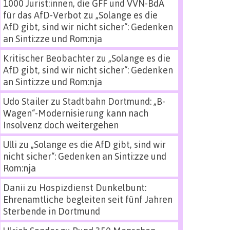
1000 Jurist:innen, die GFF und VVN-BdA
für das AfD-Verbot
zu
„Solange es die
AfD gibt, sind wir nicht sicher“: Gedenken
an Sinti:zze und Rom:nja
Kritischer Beobachter
zu
„Solange es die
AfD gibt, sind wir nicht sicher“: Gedenken
an Sinti:zze und Rom:nja
Udo Stailer
zu
Stadtbahn Dortmund: „B-
Wagen“-Modernisierung kann nach
Insolvenz doch weitergehen
Ulli
zu
„Solange es die AfD gibt, sind wir
nicht sicher“: Gedenken an Sinti:zze und
Rom:nja
Danii
zu
Hospizdienst Dunkelbunt:
Ehrenamtliche begleiten seit fünf Jahren
Sterbende in Dortmund