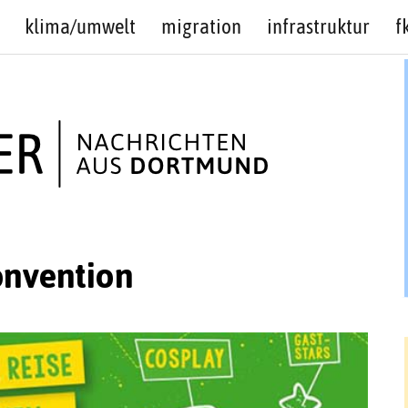
klima/umwelt
migration
infrastruktur
f
nvention