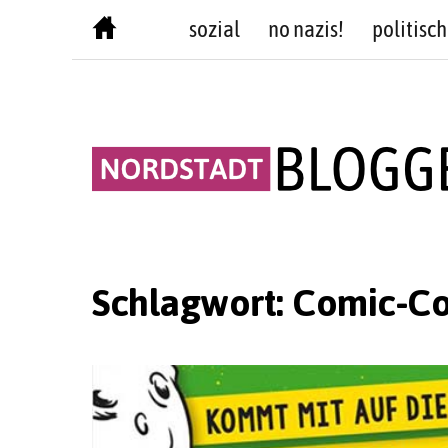
Skip
sozial
no nazis!
politisch
to
content
Schlagwort:
Comic-Co