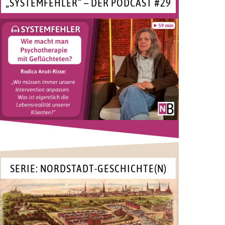
„SYSTEMFEHLER“ – DER PODCAST #29
SERIE: NORDSTADT-GESCHICHTE(N)