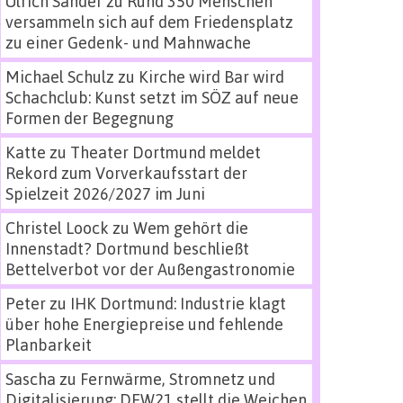
Ulrich Sander
zu
Rund 350 Menschen
versammeln sich auf dem Friedensplatz
zu einer Gedenk- und Mahnwache
Michael Schulz
zu
Kirche wird Bar wird
Schachclub: Kunst setzt im SÖZ auf neue
Formen der Begegnung
Katte
zu
Theater Dortmund meldet
Rekord zum Vorverkaufsstart der
Spielzeit 2026/2027 im Juni
Christel Loock
zu
Wem gehört die
Innenstadt? Dortmund beschließt
Bettelverbot vor der Außengastronomie
Peter
zu
IHK Dortmund: Industrie klagt
über hohe Energiepreise und fehlende
Planbarkeit
Sascha
zu
Fernwärme, Stromnetz und
Digitalisierung: DEW21 stellt die Weichen