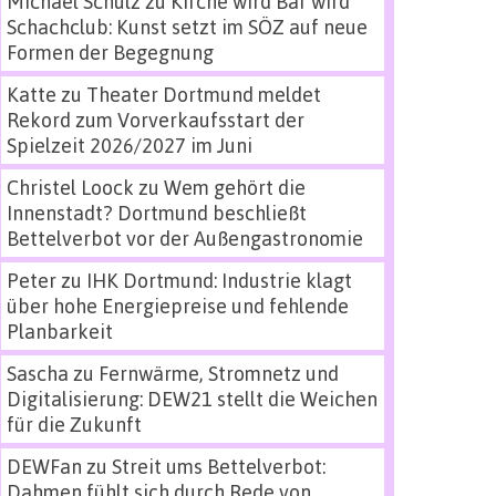
Michael Schulz
zu
Kirche wird Bar wird
Schachclub: Kunst setzt im SÖZ auf neue
Formen der Begegnung
Katte
zu
Theater Dortmund meldet
Rekord zum Vorverkaufsstart der
Spielzeit 2026/2027 im Juni
Christel Loock
zu
Wem gehört die
Innenstadt? Dortmund beschließt
Bettelverbot vor der Außengastronomie
Peter
zu
IHK Dortmund: Industrie klagt
über hohe Energiepreise und fehlende
Planbarkeit
Sascha
zu
Fernwärme, Stromnetz und
Digitalisierung: DEW21 stellt die Weichen
für die Zukunft
DEWFan
zu
Streit ums Bettelverbot:
Dahmen fühlt sich durch Rede von