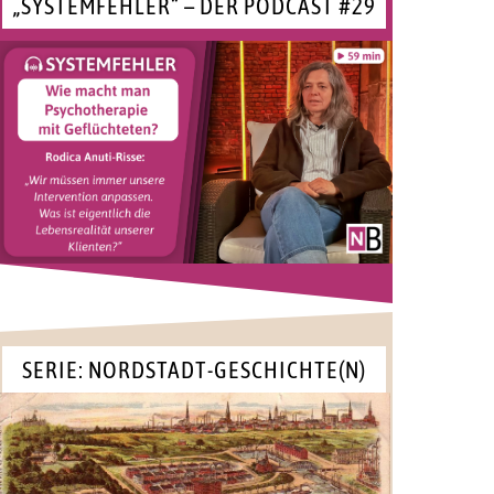
„SYSTEMFEHLER“ – DER PODCAST #29
SERIE: NORDSTADT-GESCHICHTE(N)