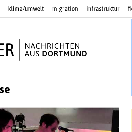
klima/umwelt
migration
infrastruktur
f
se