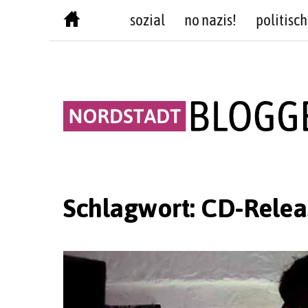
Skip
sozial
no nazis!
politisch
to
content
Schlagwort:
CD-Relea