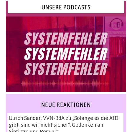
UNSERE PODCASTS
NEUE REAKTIONEN
Ulrich Sander, VVN-BdA
zu
„Solange es die AfD
gibt, sind wir nicht sicher“: Gedenken an
Sinti:zze und Rom:nja