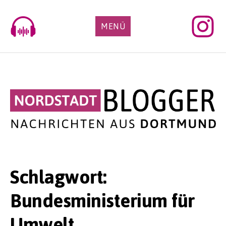
Skip
to
MENÜ
content
Schlagwort:
Bundesministerium für
Umwelt