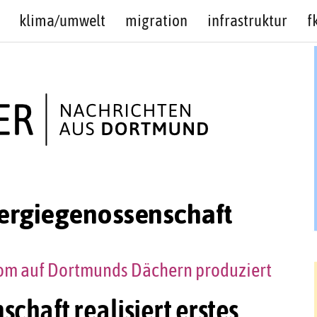
klima/umwelt
migration
infrastruktur
f
ergiegenossenschaft
rom auf Dortmunds Dächern produziert
haft realisiert erstes