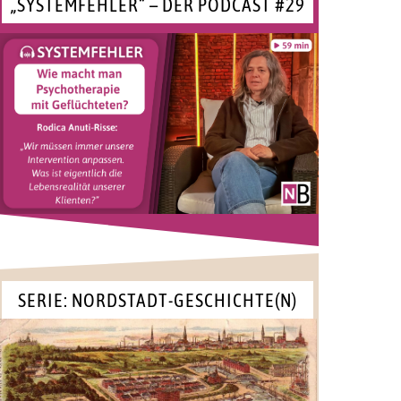
„SYSTEMFEHLER“ – DER PODCAST #29
SERIE: NORDSTADT-GESCHICHTE(N)