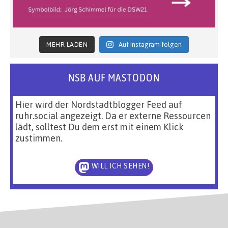
MEHR LADEN
Auf Instagram folgen
NSB AUF MASTODON
Hier wird der Nordstadtblogger Feed auf
ruhr.social angezeigt. Da er externe Ressourcen
lädt, solltest Du dem erst mit einem Klick
zustimmen.
WILL ICH SEHEN!