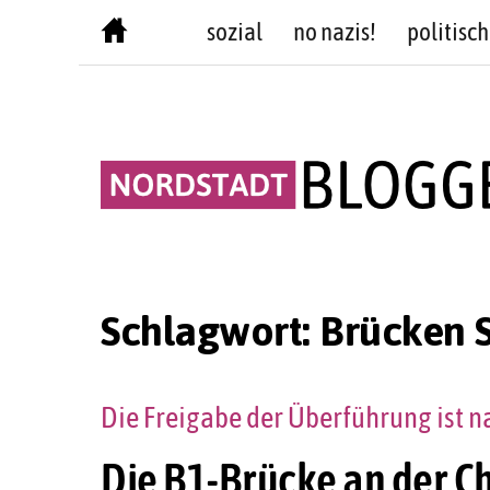
Skip
sozial
no nazis!
politisch
to
content
Schlagwort:
Brücken 
Die Freigabe der Überführung ist n
Die B1-Brücke an der Ch