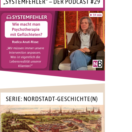
„SYSTEMFEHLER“ – DER PODCAST #29
SERIE: NORDSTADT-GESCHICHTE(N)