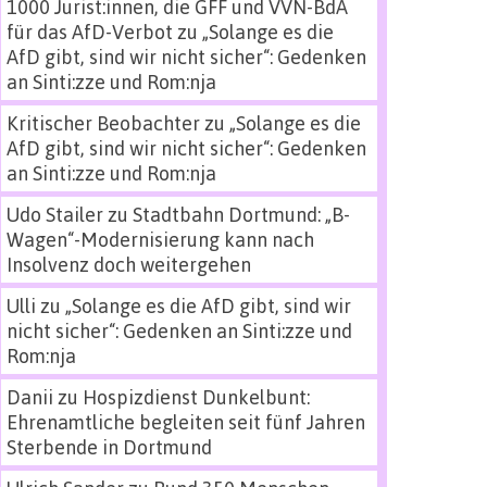
1000 Jurist:innen, die GFF und VVN-BdA
für das AfD-Verbot
zu
„Solange es die
AfD gibt, sind wir nicht sicher“: Gedenken
an Sinti:zze und Rom:nja
Kritischer Beobachter
zu
„Solange es die
AfD gibt, sind wir nicht sicher“: Gedenken
an Sinti:zze und Rom:nja
Udo Stailer
zu
Stadtbahn Dortmund: „B-
Wagen“-Modernisierung kann nach
Insolvenz doch weitergehen
Ulli
zu
„Solange es die AfD gibt, sind wir
nicht sicher“: Gedenken an Sinti:zze und
Rom:nja
Danii
zu
Hospizdienst Dunkelbunt:
Ehrenamtliche begleiten seit fünf Jahren
Sterbende in Dortmund