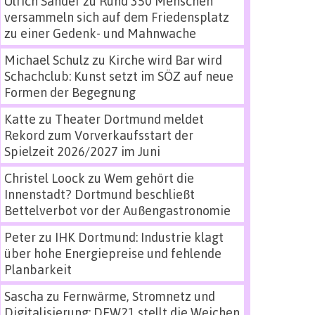
Ulrich Sander
zu
Rund 350 Menschen
versammeln sich auf dem Friedensplatz
zu einer Gedenk- und Mahnwache
Michael Schulz
zu
Kirche wird Bar wird
Schachclub: Kunst setzt im SÖZ auf neue
Formen der Begegnung
Katte
zu
Theater Dortmund meldet
Rekord zum Vorverkaufsstart der
Spielzeit 2026/2027 im Juni
Christel Loock
zu
Wem gehört die
Innenstadt? Dortmund beschließt
Bettelverbot vor der Außengastronomie
Peter
zu
IHK Dortmund: Industrie klagt
über hohe Energiepreise und fehlende
Planbarkeit
Sascha
zu
Fernwärme, Stromnetz und
Digitalisierung: DEW21 stellt die Weichen