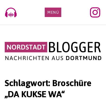
Skip
to
MENÜ
content
Schlagwort:
Broschüre
„DA KUKSE WA“