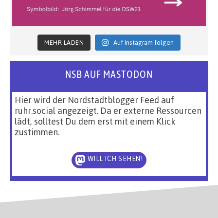
MEHR LADEN
Auf Instagram folgen
NSB AUF MASTODON
Hier wird der Nordstadtblogger Feed auf
ruhr.social angezeigt. Da er externe Ressourcen
lädt, solltest Du dem erst mit einem Klick
zustimmen.
WILL ICH SEHEN!