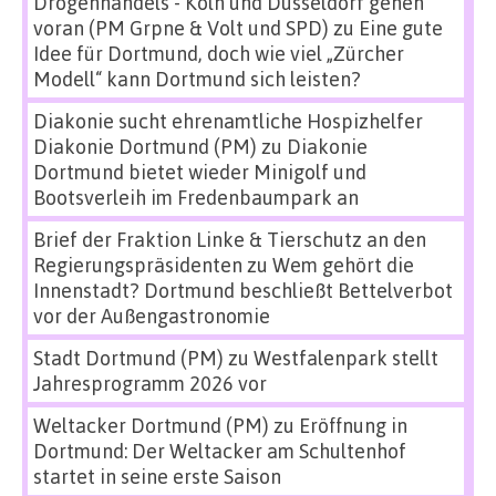
Drogenhandels - Köln und Düsseldorf gehen
voran (PM Grpne & Volt und SPD)
zu
Eine gute
Idee für Dortmund, doch wie viel „Zürcher
Modell“ kann Dortmund sich leisten?
Diakonie sucht ehrenamtliche Hospizhelfer
Diakonie Dortmund (PM)
zu
Diakonie
Dortmund bietet wieder Minigolf und
Bootsverleih im Fredenbaumpark an
Brief der Fraktion Linke & Tierschutz an den
Regierungspräsidenten
zu
Wem gehört die
Innenstadt? Dortmund beschließt Bettelverbot
vor der Außengastronomie
Stadt Dortmund (PM)
zu
Westfalenpark stellt
Jahresprogramm 2026 vor
Weltacker Dortmund (PM)
zu
Eröffnung in
Dortmund: Der Weltacker am Schultenhof
startet in seine erste Saison