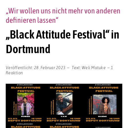
„Wir wollen uns nicht mehr von anderen
definieren lassen“
„Black Attitude Festival“ in
Dortmund
Veröffentlicht:
28. Februar 2023
Text:
Weli Matuke
1
Reaktion