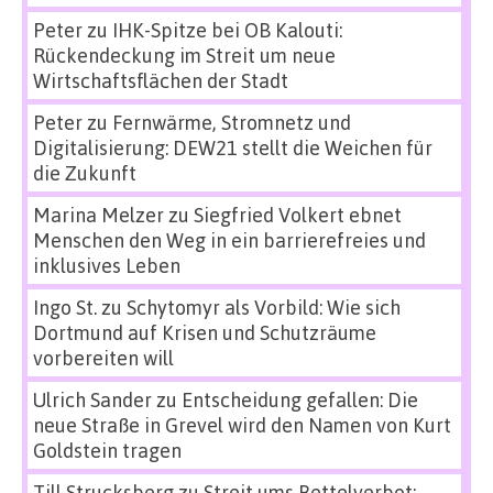
Peter
zu
IHK-Spitze bei OB Kalouti:
Rückendeckung im Streit um neue
Wirtschaftsflächen der Stadt
Peter
zu
Fernwärme, Stromnetz und
Digitalisierung: DEW21 stellt die Weichen für
die Zukunft
Marina Melzer
zu
Siegfried Volkert ebnet
Menschen den Weg in ein barrierefreies und
inklusives Leben
Ingo St.
zu
Schytomyr als Vorbild: Wie sich
Dortmund auf Krisen und Schutzräume
vorbereiten will
Ulrich Sander
zu
Entscheidung gefallen: Die
neue Straße in Grevel wird den Namen von Kurt
Goldstein tragen
Till Strucksberg
zu
Streit ums Bettelverbot: