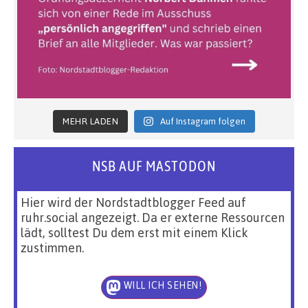
MEHR LADEN
Auf Instagram folgen
NSB AUF MASTODON
Hier wird der Nordstadtblogger Feed auf
ruhr.social angezeigt. Da er externe Ressourcen
lädt, solltest Du dem erst mit einem Klick
zustimmen.
WILL ICH SEHEN!