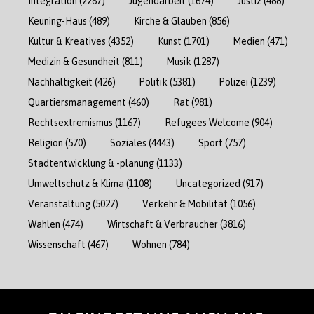
Integration
(2267)
Jugendarbeit
(1674)
Justiz
(488)
Keuning-Haus
(489)
Kirche & Glauben
(856)
Kultur & Kreatives
(4352)
Kunst
(1701)
Medien
(471)
Medizin & Gesundheit
(811)
Musik
(1287)
Nachhaltigkeit
(426)
Politik
(5381)
Polizei
(1239)
Quartiersmanagement
(460)
Rat
(981)
Rechtsextremismus
(1167)
Refugees Welcome
(904)
Religion
(570)
Soziales
(4443)
Sport
(757)
Stadtentwicklung & -planung
(1133)
Umweltschutz & Klima
(1108)
Uncategorized
(917)
Veranstaltung
(5027)
Verkehr & Mobilität
(1056)
Wahlen
(474)
Wirtschaft & Verbraucher
(3816)
Wissenschaft
(467)
Wohnen
(784)