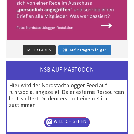
MEHR LADEN
Auf Instagram folgen
NSB AUF MASTODON
Hier wird der Nordstadtblogger Feed auf
ruhr.social angezeigt. Da er externe Ressourcen
lädt, solltest Du dem erst mit einem Klick
zustimmen.
WILL ICH SEHEN!