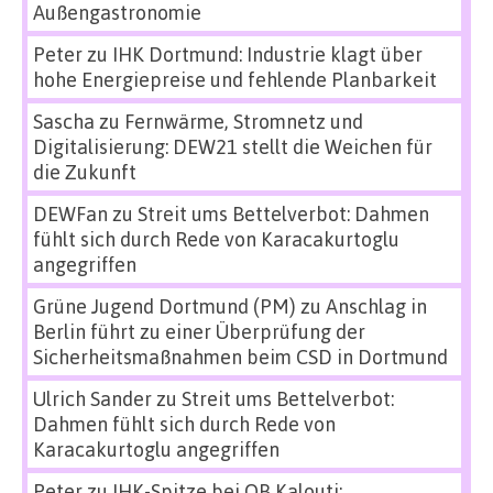
Außengastronomie
Peter
zu
IHK Dortmund: Industrie klagt über
hohe Energiepreise und fehlende Planbarkeit
Sascha
zu
Fernwärme, Stromnetz und
Digitalisierung: DEW21 stellt die Weichen für
die Zukunft
DEWFan
zu
Streit ums Bettelverbot: Dahmen
fühlt sich durch Rede von Karacakurtoglu
angegriffen
Grüne Jugend Dortmund (PM)
zu
Anschlag in
Berlin führt zu einer Überprüfung der
Sicherheitsmaßnahmen beim CSD in Dortmund
Ulrich Sander
zu
Streit ums Bettelverbot:
Dahmen fühlt sich durch Rede von
Karacakurtoglu angegriffen
Peter
zu
IHK-Spitze bei OB Kalouti: