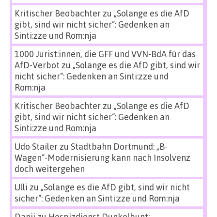
Kritischer Beobachter
zu
„Solange es die AfD
gibt, sind wir nicht sicher“: Gedenken an
Sinti:zze und Rom:nja
1000 Jurist:innen, die GFF und VVN-BdA für das
AfD-Verbot
zu
„Solange es die AfD gibt, sind wir
nicht sicher“: Gedenken an Sinti:zze und
Rom:nja
Kritischer Beobachter
zu
„Solange es die AfD
gibt, sind wir nicht sicher“: Gedenken an
Sinti:zze und Rom:nja
Udo Stailer
zu
Stadtbahn Dortmund: „B-
Wagen“-Modernisierung kann nach Insolvenz
doch weitergehen
Ulli
zu
„Solange es die AfD gibt, sind wir nicht
sicher“: Gedenken an Sinti:zze und Rom:nja
Danii
zu
Hospizdienst Dunkelbunt: