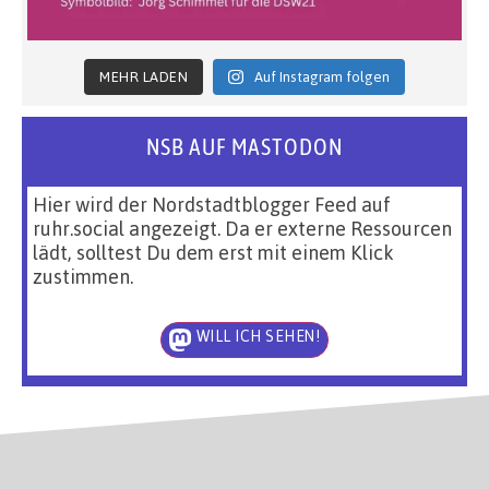
MEHR LADEN
Auf Instagram folgen
NSB AUF MASTODON
Hier wird der Nordstadtblogger Feed auf
ruhr.social angezeigt. Da er externe Ressourcen
lädt, solltest Du dem erst mit einem Klick
zustimmen.
WILL ICH SEHEN!