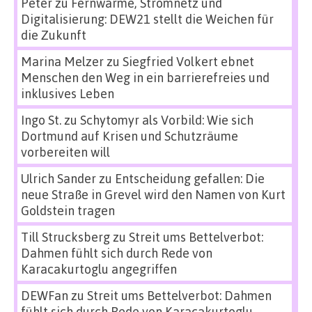
Peter
zu
Fernwärme, Stromnetz und
Digitalisierung: DEW21 stellt die Weichen für
die Zukunft
Marina Melzer
zu
Siegfried Volkert ebnet
Menschen den Weg in ein barrierefreies und
inklusives Leben
Ingo St.
zu
Schytomyr als Vorbild: Wie sich
Dortmund auf Krisen und Schutzräume
vorbereiten will
Ulrich Sander
zu
Entscheidung gefallen: Die
neue Straße in Grevel wird den Namen von Kurt
Goldstein tragen
Till Strucksberg
zu
Streit ums Bettelverbot:
Dahmen fühlt sich durch Rede von
Karacakurtoglu angegriffen
DEWFan
zu
Streit ums Bettelverbot: Dahmen
fühlt sich durch Rede von Karacakurtoglu