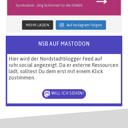
MEHR LADEN
Auf Instagram folgen
NSB AUF MASTODON
Hier wird der Nordstadtblogger Feed auf
ruhr.social angezeigt. Da er externe Ressourcen
lädt, solltest Du dem erst mit einem Klick
zustimmen.
WILL ICH SEHEN!