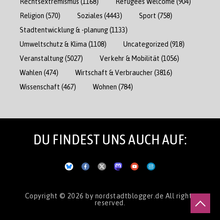
Rechtsextremismus
(1168)
Refugees Welcome
(904)
Religion
(570)
Soziales
(4443)
Sport
(758)
Stadtentwicklung & -planung
(1133)
Umweltschutz & Klima
(1108)
Uncategorized
(918)
Veranstaltung
(5027)
Verkehr & Mobilität
(1056)
Wahlen
(474)
Wirtschaft & Verbraucher
(3816)
Wissenschaft
(467)
Wohnen
(784)
DU FINDEST UNS AUCH AUF:
Copyright © 2026
by nordstadtblogger.de
All rights
reserved.