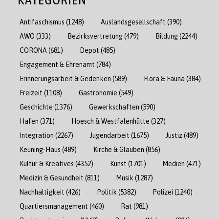
Antifaschismus
(1248)
Auslandsgesellschaft
(390)
AWO
(333)
Bezirksvertretung
(479)
Bildung
(2244)
CORONA
(681)
Depot
(485)
Engagement & Ehrenamt
(784)
Erinnerungsarbeit & Gedenken
(589)
Flora & Fauna
(384)
Freizeit
(1108)
Gastronomie
(549)
Geschichte
(1376)
Gewerkschaften
(590)
Hafen
(371)
Hoesch & Westfalenhütte
(327)
Integration
(2267)
Jugendarbeit
(1675)
Justiz
(489)
Keuning-Haus
(489)
Kirche & Glauben
(856)
Kultur & Kreatives
(4352)
Kunst
(1701)
Medien
(471)
Medizin & Gesundheit
(811)
Musik
(1287)
Nachhaltigkeit
(426)
Politik
(5382)
Polizei
(1240)
Quartiersmanagement
(460)
Rat
(981)