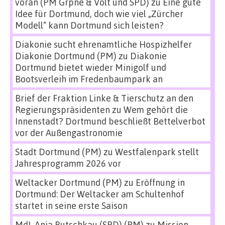
voran (PM Grpne & Volt und SPD)
zu
Eine gute
Idee für Dortmund, doch wie viel „Zürcher
Modell“ kann Dortmund sich leisten?
Diakonie sucht ehrenamtliche Hospizhelfer
Diakonie Dortmund (PM)
zu
Diakonie
Dortmund bietet wieder Minigolf und
Bootsverleih im Fredenbaumpark an
Brief der Fraktion Linke & Tierschutz an den
Regierungspräsidenten
zu
Wem gehört die
Innenstadt? Dortmund beschließt Bettelverbot
vor der Außengastronomie
Stadt Dortmund (PM)
zu
Westfalenpark stellt
Jahresprogramm 2026 vor
Weltacker Dortmund (PM)
zu
Eröffnung in
Dortmund: Der Weltacker am Schultenhof
startet in seine erste Saison
MdL Anja Butschkau (SPD) (PM)
zu
Mission