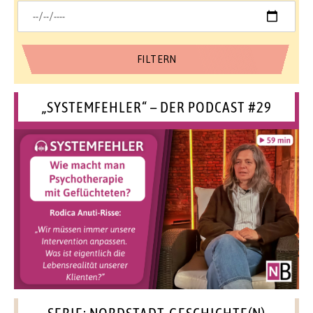
„SYSTEMFEHLER“ – DER PODCAST #29
SERIE: NORDSTADT-GESCHICHTE(N)