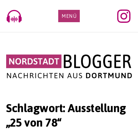
Skip
to
MENÜ
content
Schlagwort:
Ausstellung
„25 von 78“