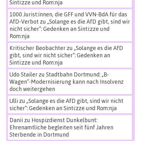
Sinti:zze und Rom:nja
1000 Jurist:innen, die GFF und VVN-BdA für das
AfD-Verbot
zu
„Solange es die AfD gibt, sind wir
nicht sicher“: Gedenken an Sinti:zze und
Rom:nja
Kritischer Beobachter
zu
„Solange es die AfD
gibt, sind wir nicht sicher“: Gedenken an
Sinti:zze und Rom:nja
Udo Stailer
zu
Stadtbahn Dortmund: „B-
Wagen“-Modernisierung kann nach Insolvenz
doch weitergehen
Ulli
zu
„Solange es die AfD gibt, sind wir nicht
sicher“: Gedenken an Sinti:zze und Rom:nja
Danii
zu
Hospizdienst Dunkelbunt:
Ehrenamtliche begleiten seit fünf Jahren
Sterbende in Dortmund