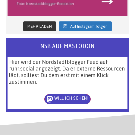
MEHR LADEN
Auf Instagram folgen
NSB AUF MASTODON
Hier wird der Nordstadtblogger Feed auf
ruhr.social angezeigt. Da er externe Ressourcen
lädt, solltest Du dem erst mit einem Klick
zustimmen.
WILL ICH SEHEN!