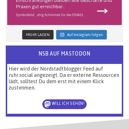
MEHR LADEN
Auf Instagram folgen
NSB AUF MASTODON
Hier wird der Nordstadtblogger Feed auf
ruhr.social angezeigt. Da er externe Ressourcen
lädt, solltest Du dem erst mit einem Klick
zustimmen.
WILL ICH SEHEN!