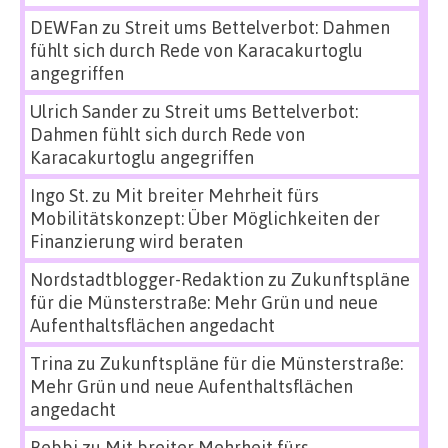
DEWFan
zu
Streit ums Bettelverbot: Dahmen
fühlt sich durch Rede von Karacakurtoglu
angegriffen
Ulrich Sander
zu
Streit ums Bettelverbot:
Dahmen fühlt sich durch Rede von
Karacakurtoglu angegriffen
Ingo St.
zu
Mit breiter Mehrheit fürs
Mobilitätskonzept: Über Möglichkeiten der
Finanzierung wird beraten
Nordstadtblogger-Redaktion
zu
Zukunftspläne
für die Münsterstraße: Mehr Grün und neue
Aufenthaltsflächen angedacht
Trina
zu
Zukunftspläne für die Münsterstraße:
Mehr Grün und neue Aufenthaltsflächen
angedacht
Bebbi
zu
Mit breiter Mehrheit fürs