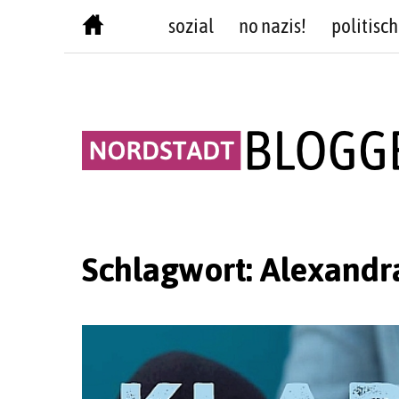
Skip
sozial
no nazis!
politisch
to
content
Schlagwort:
Alexandr