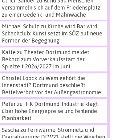
Ulrich Sander
zu
Rund 350 Menschen
versammeln sich auf dem Friedensplatz
zu einer Gedenk- und Mahnwache
Michael Schulz
zu
Kirche wird Bar wird
Schachclub: Kunst setzt im SÖZ auf neue
Formen der Begegnung
Katte
zu
Theater Dortmund meldet
Rekord zum Vorverkaufsstart der
Spielzeit 2026/2027 im Juni
Christel Loock
zu
Wem gehört die
Innenstadt? Dortmund beschließt
Bettelverbot vor der Außengastronomie
Peter
zu
IHK Dortmund: Industrie klagt
über hohe Energiepreise und fehlende
Planbarkeit
Sascha
zu
Fernwärme, Stromnetz und
Digitalisierung: DEW21 stellt die Weichen