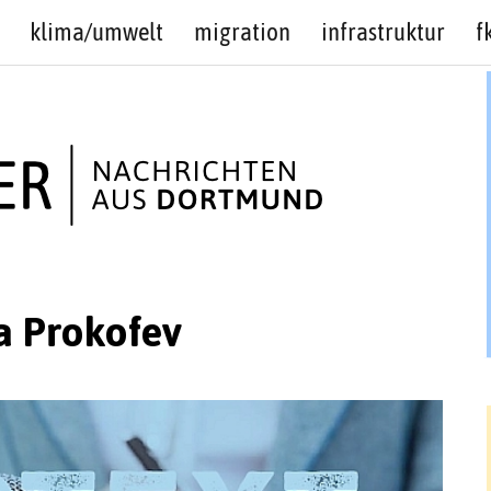
klima/umwelt
migration
infrastruktur
f
a Prokofev