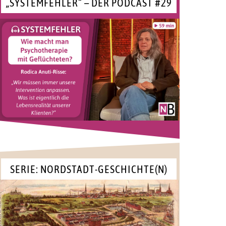
„SYSTEMFEHLER“ – DER PODCAST #29
SERIE: NORDSTADT-GESCHICHTE(N)