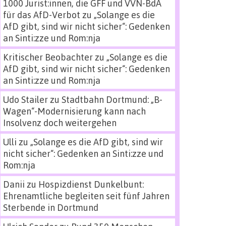
1000 Jurist:innen, die GFF und VVN-BdA
für das AfD-Verbot
zu
„Solange es die
AfD gibt, sind wir nicht sicher“: Gedenken
an Sinti:zze und Rom:nja
Kritischer Beobachter
zu
„Solange es die
AfD gibt, sind wir nicht sicher“: Gedenken
an Sinti:zze und Rom:nja
Udo Stailer
zu
Stadtbahn Dortmund: „B-
Wagen“-Modernisierung kann nach
Insolvenz doch weitergehen
Ulli
zu
„Solange es die AfD gibt, sind wir
nicht sicher“: Gedenken an Sinti:zze und
Rom:nja
Danii
zu
Hospizdienst Dunkelbunt:
Ehrenamtliche begleiten seit fünf Jahren
Sterbende in Dortmund