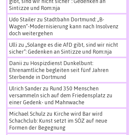
gibt, sind wir nicht sicher“: Gedenken an
Sinti:zze und Rom:nja
Udo Stailer
zu
Stadtbahn Dortmund: „B-
Wagen“-Modernisierung kann nach Insolvenz
doch weitergehen
Ulli
zu
„Solange es die AfD gibt, sind wir nicht
sicher“: Gedenken an Sinti:zze und Rom:nja
Danii
zu
Hospizdienst Dunkelbunt:
Ehrenamtliche begleiten seit fünf Jahren
Sterbende in Dortmund
Ulrich Sander
zu
Rund 350 Menschen
versammeln sich auf dem Friedensplatz zu
einer Gedenk- und Mahnwache
Michael Schulz
zu
Kirche wird Bar wird
Schachclub: Kunst setzt im SÖZ auf neue
Formen der Begegnung