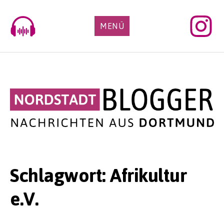
Skip
to
MENÜ
content
Schlagwort:
Afrikultur
e.V.