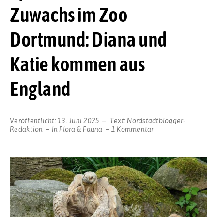
Zuwachs im Zoo
Dortmund: Diana und
Katie kommen aus
England
Veröffentlicht:
13. Juni 2025
Text:
Nordstadtblogger-
zu
Redaktion
In
Flora & Fauna
1 Kommentar
Spornschildkröten-
Zuwachs
im
Zoo
Dortmund:
Diana
und
Katie
kommen
aus