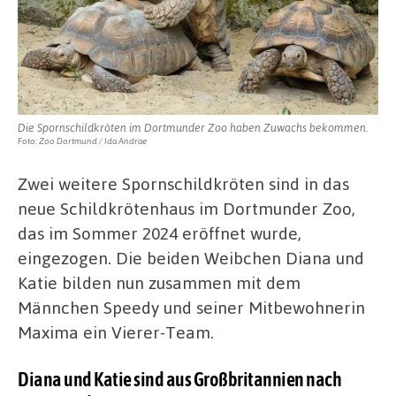
England
Die Spornschildkröten im Dortmunder Zoo haben Zuwachs bekommen.
Foto: Zoo Dortmund / Ida Andrae
Zwei weitere Spornschildkröten sind in das
neue Schildkrötenhaus im Dortmunder Zoo,
das im Sommer 2024 eröffnet wurde,
eingezogen. Die beiden Weibchen Diana und
Katie bilden nun zusammen mit dem
Männchen Speedy und seiner Mitbewohnerin
Maxima ein Vierer-Team.
Diana und Katie sind aus Großbritannien nach