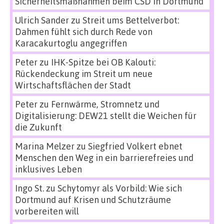
Sicherheitsmaßnahmen beim CSD in Dortmund
Ulrich Sander
zu
Streit ums Bettelverbot:
Dahmen fühlt sich durch Rede von
Karacakurtoglu angegriffen
Peter
zu
IHK-Spitze bei OB Kalouti:
Rückendeckung im Streit um neue
Wirtschaftsflächen der Stadt
Peter
zu
Fernwärme, Stromnetz und
Digitalisierung: DEW21 stellt die Weichen für
die Zukunft
Marina Melzer
zu
Siegfried Volkert ebnet
Menschen den Weg in ein barrierefreies und
inklusives Leben
Ingo St.
zu
Schytomyr als Vorbild: Wie sich
Dortmund auf Krisen und Schutzräume
vorbereiten will