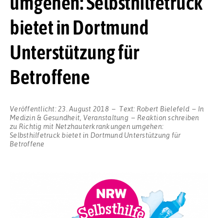
umgehen: Selbsthilfetruck
bietet in Dortmund
Unterstützung für
Betroffene
Veröffentlicht:
23. August 2018
Text:
Robert Bielefeld
In
Medizin & Gesundheit
,
Veranstaltung
Reaktion schreiben
zu Richtig mit Netzhauterkrankungen umgehen:
Selbsthilfetruck bietet in Dortmund Unterstützung für
Betroffene