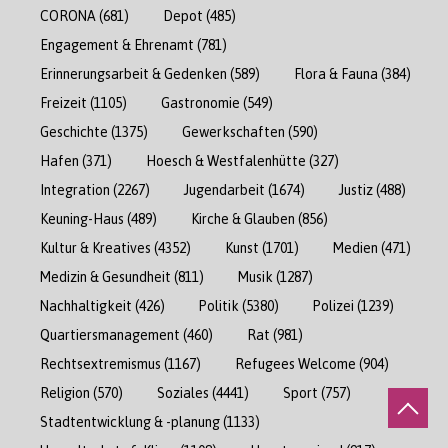
CORONA
(681)
Depot
(485)
Engagement & Ehrenamt
(781)
Erinnerungsarbeit & Gedenken
(589)
Flora & Fauna
(384)
Freizeit
(1105)
Gastronomie
(549)
Geschichte
(1375)
Gewerkschaften
(590)
Hafen
(371)
Hoesch & Westfalenhütte
(327)
Integration
(2267)
Jugendarbeit
(1674)
Justiz
(488)
Keuning-Haus
(489)
Kirche & Glauben
(856)
Kultur & Kreatives
(4352)
Kunst
(1701)
Medien
(471)
Medizin & Gesundheit
(811)
Musik
(1287)
Nachhaltigkeit
(426)
Politik
(5380)
Polizei
(1239)
Quartiersmanagement
(460)
Rat
(981)
Rechtsextremismus
(1167)
Refugees Welcome
(904)
Religion
(570)
Soziales
(4441)
Sport
(757)
Stadtentwicklung & -planung
(1133)