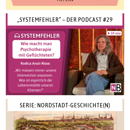
„SYSTEMFEHLER“ – DER PODCAST #29
SERIE: NORDSTADT-GESCHICHTE(N)