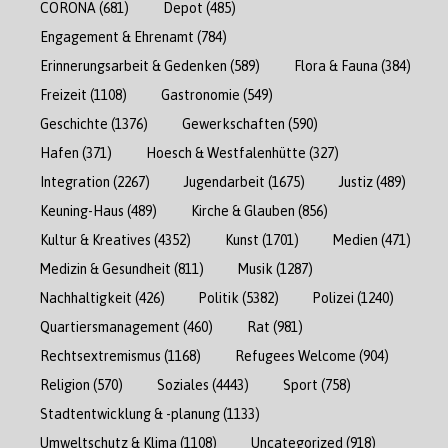
CORONA
(681)
Depot
(485)
Engagement & Ehrenamt
(784)
Erinnerungsarbeit & Gedenken
(589)
Flora & Fauna
(384)
Freizeit
(1108)
Gastronomie
(549)
Geschichte
(1376)
Gewerkschaften
(590)
Hafen
(371)
Hoesch & Westfalenhütte
(327)
Integration
(2267)
Jugendarbeit
(1675)
Justiz
(489)
Keuning-Haus
(489)
Kirche & Glauben
(856)
Kultur & Kreatives
(4352)
Kunst
(1701)
Medien
(471)
Medizin & Gesundheit
(811)
Musik
(1287)
Nachhaltigkeit
(426)
Politik
(5382)
Polizei
(1240)
Quartiersmanagement
(460)
Rat
(981)
Rechtsextremismus
(1168)
Refugees Welcome
(904)
Religion
(570)
Soziales
(4443)
Sport
(758)
Stadtentwicklung & -planung
(1133)
Umweltschutz & Klima
(1108)
Uncategorized
(918)