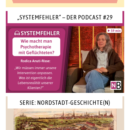
„SYSTEMFEHLER“ – DER PODCAST #29
SERIE: NORDSTADT-GESCHICHTE(N)