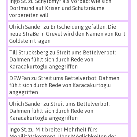
Ingo St.
zu
Schytomyr als Vorbild: Wie sich
Dortmund auf Krisen und Schutzräume
vorbereiten will
Ulrich Sander
zu
Entscheidung gefallen: Die
neue Straße in Grevel wird den Namen von Kurt
Goldstein tragen
Till Strucksberg
zu
Streit ums Bettelverbot:
Dahmen fühlt sich durch Rede von
Karacakurtoglu angegriffen
DEWFan
zu
Streit ums Bettelverbot: Dahmen
fühlt sich durch Rede von Karacakurtoglu
angegriffen
Ulrich Sander
zu
Streit ums Bettelverbot:
Dahmen fühlt sich durch Rede von
Karacakurtoglu angegriffen
Ingo St.
zu
Mit breiter Mehrheit fürs
Mobilitätskonzept: Über Möglichkeiten der