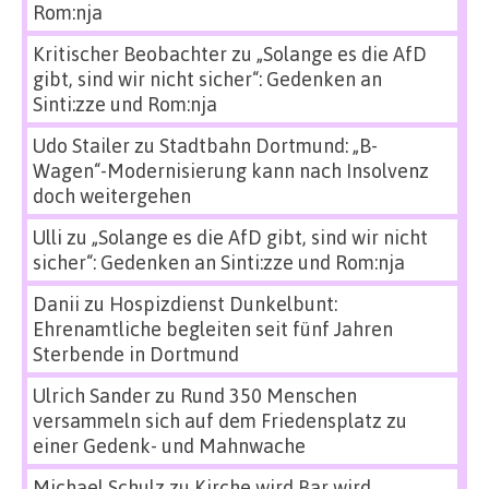
Rom:nja
Kritischer Beobachter
zu
„Solange es die AfD
gibt, sind wir nicht sicher“: Gedenken an
Sinti:zze und Rom:nja
Udo Stailer
zu
Stadtbahn Dortmund: „B-
Wagen“-Modernisierung kann nach Insolvenz
doch weitergehen
Ulli
zu
„Solange es die AfD gibt, sind wir nicht
sicher“: Gedenken an Sinti:zze und Rom:nja
Danii
zu
Hospizdienst Dunkelbunt:
Ehrenamtliche begleiten seit fünf Jahren
Sterbende in Dortmund
Ulrich Sander
zu
Rund 350 Menschen
versammeln sich auf dem Friedensplatz zu
einer Gedenk- und Mahnwache
Michael Schulz
zu
Kirche wird Bar wird