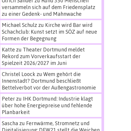
Ulrich Sander
zu
Rund 350 Menschen
versammeln sich auf dem Friedensplatz
zu einer Gedenk- und Mahnwache
Michael Schulz
zu
Kirche wird Bar wird
Schachclub: Kunst setzt im SÖZ auf neue
Formen der Begegnung
Katte
zu
Theater Dortmund meldet
Rekord zum Vorverkaufsstart der
Spielzeit 2026/2027 im Juni
Christel Loock
zu
Wem gehört die
Innenstadt? Dortmund beschließt
Bettelverbot vor der Außengastronomie
Peter
zu
IHK Dortmund: Industrie klagt
über hohe Energiepreise und fehlende
Planbarkeit
Sascha
zu
Fernwärme, Stromnetz und
Digitalisierung: DEW21 stellt die Weichen