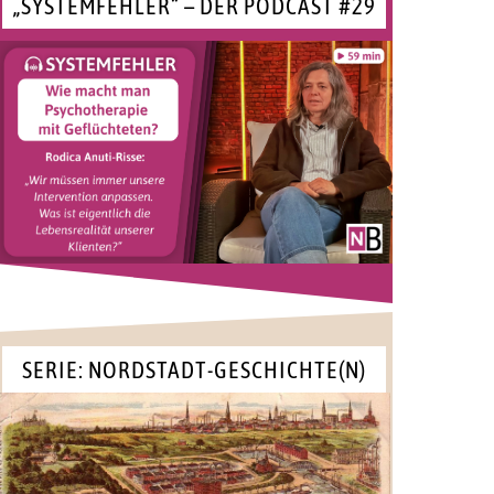
„SYSTEMFEHLER“ – DER PODCAST #29
SERIE: NORDSTADT-GESCHICHTE(N)