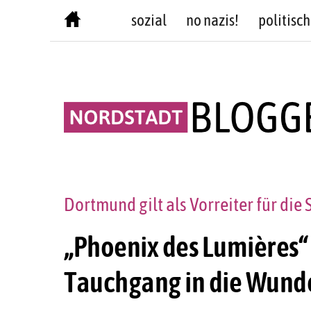
Skip
sozial
no nazis!
politisch
to
content
Dortmund gilt als Vorreiter für die
„Phoenix des Lumières“
Tauchgang in die Wund