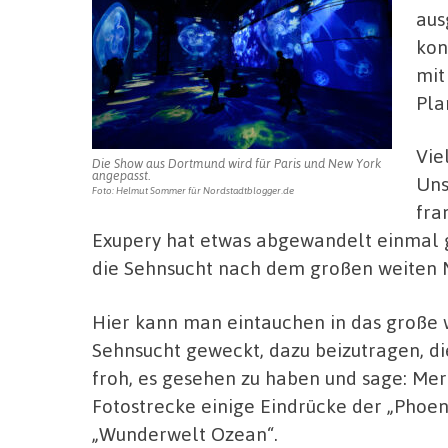
aus
kon
mit
Pla
Vie
Die Show aus Dortmund wird für Paris und New York
angepasst.
Uns
Foto: Helmut Sommer für Nordstadtblogger.de
fra
Exupery hat etwas abgewandelt einmal g
die Sehnsucht nach dem großen weiten M
Hier kann man eintauchen in das große we
Sehnsucht geweckt, dazu beizutragen, die
froh, es gesehen zu haben und sage: Mer
Fotostrecke einige Eindrücke der „Phoen
„Wunderwelt Ozean“.