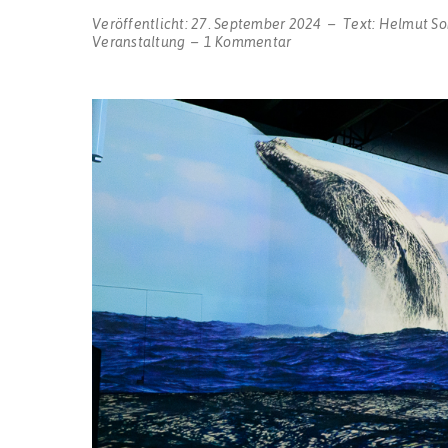
Veröffentlicht:
27. September 2024
Text:
Helmut S
zu
Veranstaltung
1 Kommentar
„Phoenix
des
Lumières“
startet
immersiven
Tauchgang
in
die
Wunderwelt
des
Ozeans