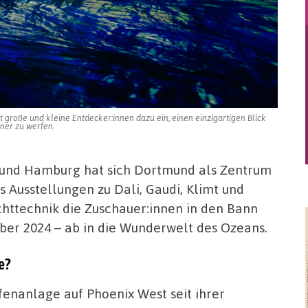
große und kleine Entdecker:innen dazu ein, einen einzigartigen Blick
ner zu werfen.
l und Hamburg hat sich Dortmund als Zentrum
s Ausstellungen zu Dali, Gaudi, Klimt und
chttechnik die Zuschauer:innen in den Bann
ber 2024 – ab in die Wunderwelt des Ozeans.
e?
fenanlage auf Phoenix West seit ihrer