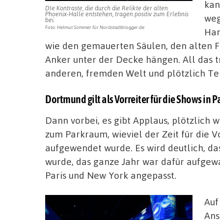
kan
DIe Kontraste, die durch die Relikte der alten
Phoenix-Halle entstehen, tragen positiv zum Erlebnis
weg
bei.
Foto: Helmut Sommer für Nordstadtblogger.de
Han
wie den gemauerten Säulen, den alten F
Anker unter der Decke hängen. All das tr
anderen, fremden Welt und plötzlich Tei
Dortmund gilt als Vorreiter für die Shows in 
Dann vorbei, es gibt Applaus, plötzlich w
zum Parkraum, wieviel der Zeit für die 
aufgewendet wurde. Es wird deutlich, da
wurde, das ganze Jahr war dafür aufgew
Paris und New York angepasst.
Auf
Ans