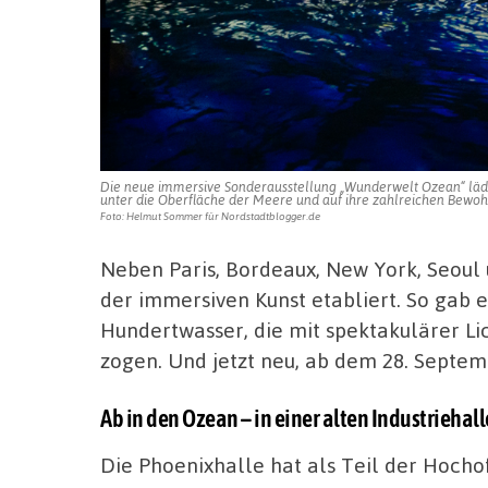
Die neue immersive Sonderausstellung „Wunderwelt Ozean“ lädt 
unter die Oberfläche der Meere und auf ihre zahlreichen Bewoh
Foto: Helmut Sommer für Nordstadtblogger.de
Neben Paris, Bordeaux, New York, Seou
der immersiven Kunst etabliert. So gab e
Hundertwasser, die mit spektakulärer Li
zogen. Und jetzt neu, ab dem 28. Septem
Ab in den Ozean – in einer alten Industriehall
Die Phoenixhalle hat als Teil der Hocho