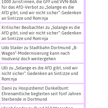
1000 Jurist:innen, die GFF und VVN-BdA
für das AfD-Verbot
zu
„Solange es die
AfD gibt, sind wir nicht sicher“: Gedenken
an Sinti:zze und Rom:nja
Kritischer Beobachter
zu
„Solange es die
AfD gibt, sind wir nicht sicher“: Gedenken
an Sinti:zze und Rom:nja
Udo Stailer
zu
Stadtbahn Dortmund: „B-
Wagen“-Modernisierung kann nach
Insolvenz doch weitergehen
Ulli
zu
„Solange es die AfD gibt, sind wir
nicht sicher“: Gedenken an Sinti:zze und
Rom:nja
Danii
zu
Hospizdienst Dunkelbunt:
Ehrenamtliche begleiten seit fünf Jahren
Sterbende in Dortmund