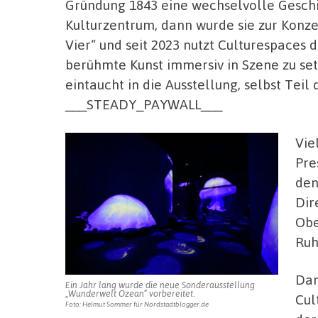
Gründung 1843 eine wechselvolle Geschi
Kulturzentrum, dann wurde sie zur Konze
Vier“ und seit 2023 nutzt Culturespaces 
berühmte Kunst immersiv in Szene zu se
eintaucht in die Ausstellung, selbst Tei
___STEADY_PAYWALL___
Vie
Pre
den
Dir
Obe
Ruh
Dan
Ein Jahr lang wurde die neue Sonderausstellung
„Wunderwelt Ozean“ vorbereitet.
Cul
Foto: Helmut Sommer für Nordstadtblogger.de