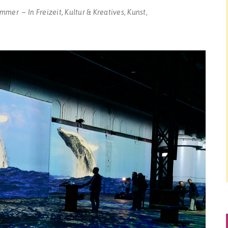
ommer
In
Freizeit
,
Kultur & Kreatives
,
Kunst
,