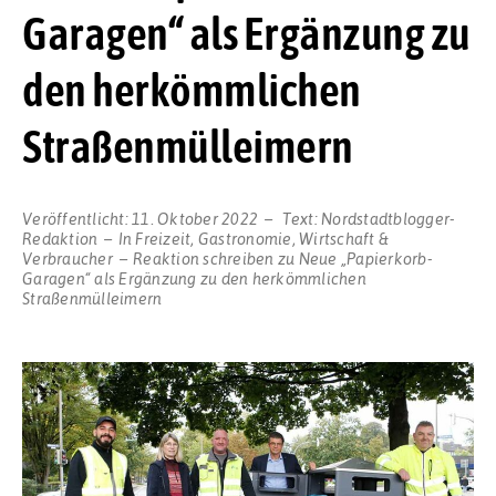
Garagen“ als Ergänzung zu
den herkömmlichen
Straßenmülleimern
Veröffentlicht:
11. Oktober 2022
Text:
Nordstadtblogger-
Redaktion
In
Freizeit
,
Gastronomie
,
Wirtschaft &
Verbraucher
Reaktion schreiben
zu Neue „Papierkorb-
Garagen“ als Ergänzung zu den herkömmlichen
Straßenmülleimern