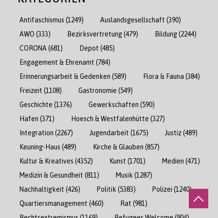
Antifaschismus
(1249)
Auslandsgesellschaft
(390)
AWO
(333)
Bezirksvertretung
(479)
Bildung
(2244)
CORONA
(681)
Depot
(485)
Engagement & Ehrenamt
(784)
Erinnerungsarbeit & Gedenken
(589)
Flora & Fauna
(384)
Freizeit
(1108)
Gastronomie
(549)
Geschichte
(1376)
Gewerkschaften
(590)
Hafen
(371)
Hoesch & Westfalenhütte
(327)
Integration
(2267)
Jugendarbeit
(1675)
Justiz
(489)
Keuning-Haus
(489)
Kirche & Glauben
(857)
Kultur & Kreatives
(4352)
Kunst
(1701)
Medien
(471)
Medizin & Gesundheit
(811)
Musik
(1287)
Nachhaltigkeit
(426)
Politik
(5383)
Polizei
(1240)
Quartiersmanagement
(460)
Rat
(981)
Rechtsextremismus
(1169)
Refugees Welcome
(904)