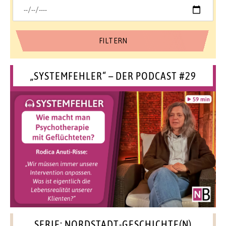
„SYSTEMFEHLER“ – DER PODCAST #29
SERIE: NORDSTADT-GESCHICHTE(N)