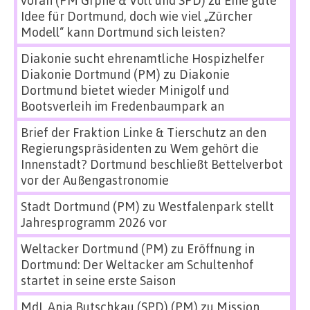
voran (PM Grpne & Volt und SPD)
zu
Eine gute
Idee für Dortmund, doch wie viel „Zürcher
Modell“ kann Dortmund sich leisten?
Diakonie sucht ehrenamtliche Hospizhelfer
Diakonie Dortmund (PM)
zu
Diakonie
Dortmund bietet wieder Minigolf und
Bootsverleih im Fredenbaumpark an
Brief der Fraktion Linke & Tierschutz an den
Regierungspräsidenten
zu
Wem gehört die
Innenstadt? Dortmund beschließt Bettelverbot
vor der Außengastronomie
Stadt Dortmund (PM)
zu
Westfalenpark stellt
Jahresprogramm 2026 vor
Weltacker Dortmund (PM)
zu
Eröffnung in
Dortmund: Der Weltacker am Schultenhof
startet in seine erste Saison
MdL Anja Butschkau (SPD) (PM)
zu
Mission