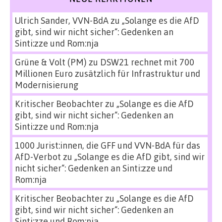
Ulrich Sander, VVN-BdA
zu
„Solange es die AfD
gibt, sind wir nicht sicher“: Gedenken an
Sinti:zze und Rom:nja
Grüne & Volt (PM)
zu
DSW21 rechnet mit 700
Millionen Euro zusätzlich für Infrastruktur und
Modernisierung
Kritischer Beobachter
zu
„Solange es die AfD
gibt, sind wir nicht sicher“: Gedenken an
Sinti:zze und Rom:nja
1000 Jurist:innen, die GFF und VVN-BdA für das
AfD-Verbot
zu
„Solange es die AfD gibt, sind wir
nicht sicher“: Gedenken an Sinti:zze und
Rom:nja
Kritischer Beobachter
zu
„Solange es die AfD
gibt, sind wir nicht sicher“: Gedenken an
Sinti:zze und Rom:nja