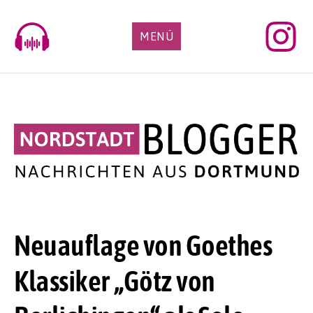
Skip
to
MENÜ
content
Neuauflage von Goethes
Klassiker „Götz von