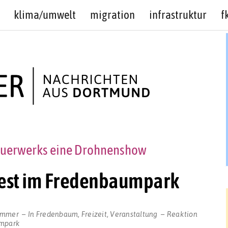
klima/umwelt
migration
infrastruktur
f
Feuerwerks eine Drohnenshow
fest im Fredenbaumpark
ommer
In
Fredenbaum
,
Freizeit
,
Veranstaltung
Reaktion
umpark