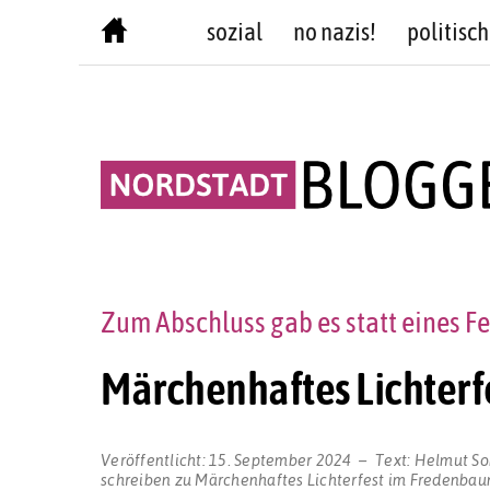
Skip
sozial
no nazis!
politisch
to
content
Zum Abschluss gab es statt eines 
Märchenhaftes Lichter
Veröffentlicht:
15. September 2024
Text:
Helmut S
schreiben
zu Märchenhaftes Lichterfest im Fredenba