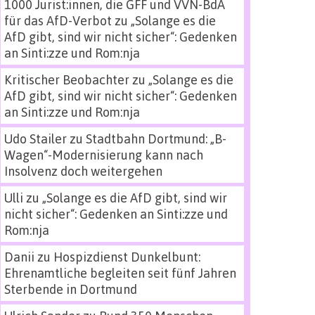
1000 Jurist:innen, die GFF und VVN-BdA
für das AfD-Verbot
zu
„Solange es die
AfD gibt, sind wir nicht sicher“: Gedenken
an Sinti:zze und Rom:nja
Kritischer Beobachter
zu
„Solange es die
AfD gibt, sind wir nicht sicher“: Gedenken
an Sinti:zze und Rom:nja
Udo Stailer
zu
Stadtbahn Dortmund: „B-
Wagen“-Modernisierung kann nach
Insolvenz doch weitergehen
Ulli
zu
„Solange es die AfD gibt, sind wir
nicht sicher“: Gedenken an Sinti:zze und
Rom:nja
Danii
zu
Hospizdienst Dunkelbunt:
Ehrenamtliche begleiten seit fünf Jahren
Sterbende in Dortmund