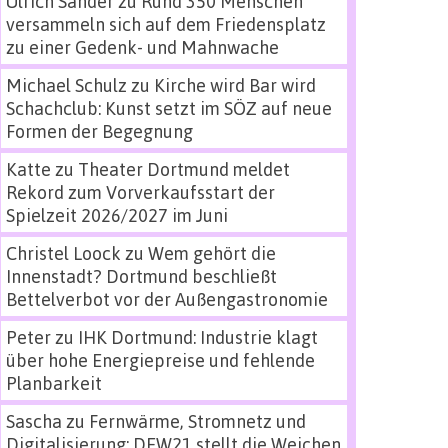
Ulrich Sander
zu
Rund 350 Menschen
versammeln sich auf dem Friedensplatz
zu einer Gedenk- und Mahnwache
Michael Schulz
zu
Kirche wird Bar wird
Schachclub: Kunst setzt im SÖZ auf neue
Formen der Begegnung
Katte
zu
Theater Dortmund meldet
Rekord zum Vorverkaufsstart der
Spielzeit 2026/2027 im Juni
Christel Loock
zu
Wem gehört die
Innenstadt? Dortmund beschließt
Bettelverbot vor der Außengastronomie
Peter
zu
IHK Dortmund: Industrie klagt
über hohe Energiepreise und fehlende
Planbarkeit
Sascha
zu
Fernwärme, Stromnetz und
Digitalisierung: DEW21 stellt die Weichen