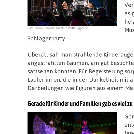
Ver
es 
hei
Foto: Helmut Sommer für Nordstadtblogger.de
Mus
Schlagerparty.
Überall sah man strahlende Kinderaugen
angestrahlten Bäumen, am gut besuchten
sattsehen konnten. Für Begeisterung sor
Läufer:innen, die in der Dunkelheit mit
Darbietungen wie Figuren aus einem Mä
Gerade für Kinder und Familien gab es viel z
Ger
ent
fan