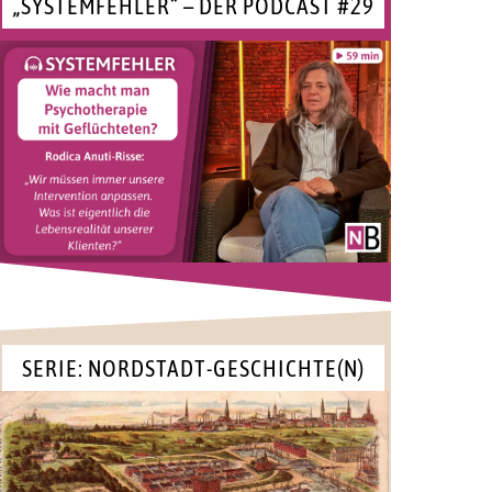
„SYSTEMFEHLER“ – DER PODCAST #29
SERIE: NORDSTADT-GESCHICHTE(N)