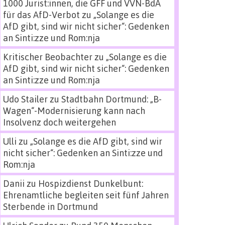
1000 Jurist:innen, die GFF und VVN-BdA
für das AfD-Verbot
zu
„Solange es die
AfD gibt, sind wir nicht sicher“: Gedenken
an Sinti:zze und Rom:nja
Kritischer Beobachter
zu
„Solange es die
AfD gibt, sind wir nicht sicher“: Gedenken
an Sinti:zze und Rom:nja
Udo Stailer
zu
Stadtbahn Dortmund: „B-
Wagen“-Modernisierung kann nach
Insolvenz doch weitergehen
Ulli
zu
„Solange es die AfD gibt, sind wir
nicht sicher“: Gedenken an Sinti:zze und
Rom:nja
Danii
zu
Hospizdienst Dunkelbunt:
Ehrenamtliche begleiten seit fünf Jahren
Sterbende in Dortmund