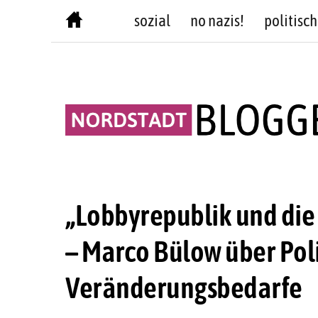
Skip
sozial
no nazis!
politisch
to
content
„Lobbyrepublik und die
– Marco Bülow über Pol
Veränderungsbedarfe