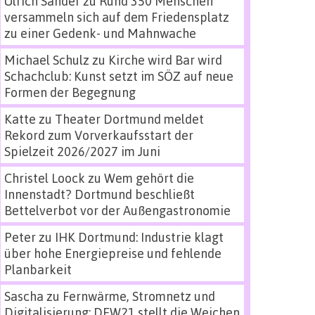
Ulrich Sander
zu
Rund 350 Menschen
versammeln sich auf dem Friedensplatz
zu einer Gedenk- und Mahnwache
Michael Schulz
zu
Kirche wird Bar wird
Schachclub: Kunst setzt im SÖZ auf neue
Formen der Begegnung
Katte
zu
Theater Dortmund meldet
Rekord zum Vorverkaufsstart der
Spielzeit 2026/2027 im Juni
Christel Loock
zu
Wem gehört die
Innenstadt? Dortmund beschließt
Bettelverbot vor der Außengastronomie
Peter
zu
IHK Dortmund: Industrie klagt
über hohe Energiepreise und fehlende
Planbarkeit
Sascha
zu
Fernwärme, Stromnetz und
Digitalisierung: DEW21 stellt die Weichen