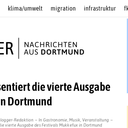
klima/umwelt
migration
infrastruktur
f
entiert die vierte Ausgabe
 in Dortmund
blogger-Redaktion
In
Gastronomie
,
Musik
,
Veranstaltung
 die vierte Ausgabe des Festivals Mukkefux in Dortmund