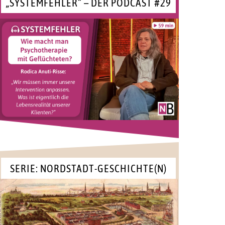
„SYSTEMFEHLER“ – DER PODCAST #29
SERIE: NORDSTADT-GESCHICHTE(N)