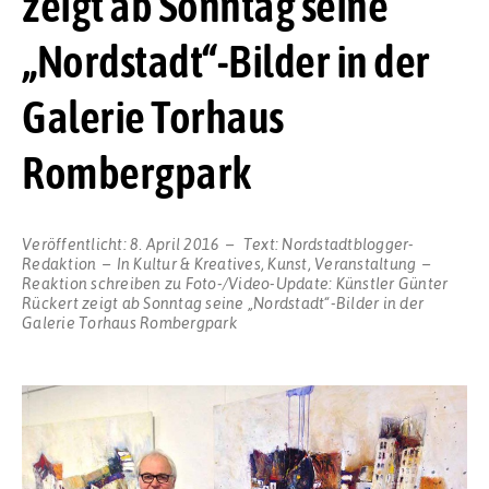
zeigt ab Sonntag seine
„Nordstadt“-Bilder in der
Galerie Torhaus
Rombergpark
Veröffentlicht:
8. April 2016
Text:
Nordstadtblogger-
Redaktion
In
Kultur & Kreatives
,
Kunst
,
Veranstaltung
Reaktion schreiben
zu Foto-/Video-Update: Künstler Günter
Rückert zeigt ab Sonntag seine „Nordstadt“-Bilder in der
Galerie Torhaus Rombergpark