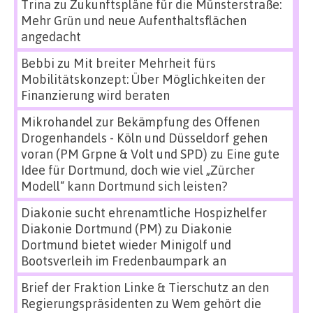
Trina
zu
Zukunftspläne für die Münsterstraße:
Mehr Grün und neue Aufenthaltsflächen
angedacht
Bebbi
zu
Mit breiter Mehrheit fürs
Mobilitätskonzept: Über Möglichkeiten der
Finanzierung wird beraten
Mikrohandel zur Bekämpfung des Offenen
Drogenhandels - Köln und Düsseldorf gehen
voran (PM Grpne & Volt und SPD)
zu
Eine gute
Idee für Dortmund, doch wie viel „Zürcher
Modell“ kann Dortmund sich leisten?
Diakonie sucht ehrenamtliche Hospizhelfer
Diakonie Dortmund (PM)
zu
Diakonie
Dortmund bietet wieder Minigolf und
Bootsverleih im Fredenbaumpark an
Brief der Fraktion Linke & Tierschutz an den
Regierungspräsidenten
zu
Wem gehört die