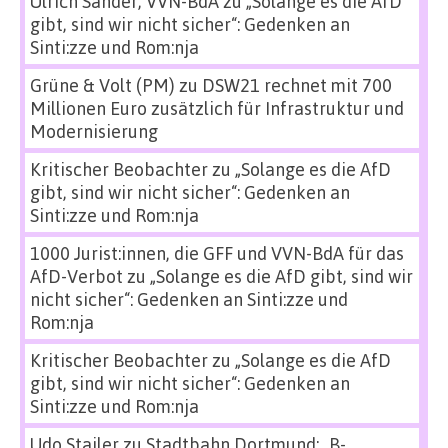
Ulrich Sander, VVN-BdA
zu
„Solange es die AfD
gibt, sind wir nicht sicher“: Gedenken an
Sinti:zze und Rom:nja
Grüne & Volt (PM)
zu
DSW21 rechnet mit 700
Millionen Euro zusätzlich für Infrastruktur und
Modernisierung
Kritischer Beobachter
zu
„Solange es die AfD
gibt, sind wir nicht sicher“: Gedenken an
Sinti:zze und Rom:nja
1000 Jurist:innen, die GFF und VVN-BdA für das
AfD-Verbot
zu
„Solange es die AfD gibt, sind wir
nicht sicher“: Gedenken an Sinti:zze und
Rom:nja
Kritischer Beobachter
zu
„Solange es die AfD
gibt, sind wir nicht sicher“: Gedenken an
Sinti:zze und Rom:nja
Udo Stailer
zu
Stadtbahn Dortmund: „B-