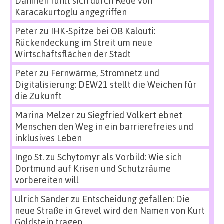
Dahmen fühlt sich durch Rede von
Karacakurtoglu angegriffen
Peter
zu
IHK-Spitze bei OB Kalouti:
Rückendeckung im Streit um neue
Wirtschaftsflächen der Stadt
Peter
zu
Fernwärme, Stromnetz und
Digitalisierung: DEW21 stellt die Weichen für
die Zukunft
Marina Melzer
zu
Siegfried Volkert ebnet
Menschen den Weg in ein barrierefreies und
inklusives Leben
Ingo St.
zu
Schytomyr als Vorbild: Wie sich
Dortmund auf Krisen und Schutzräume
vorbereiten will
Ulrich Sander
zu
Entscheidung gefallen: Die
neue Straße in Grevel wird den Namen von Kurt
Goldstein tragen