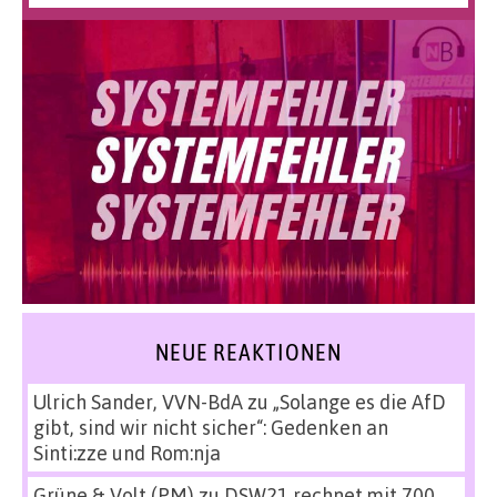
NEUE REAKTIONEN
Ulrich Sander, VVN-BdA
zu
„Solange es die AfD
gibt, sind wir nicht sicher“: Gedenken an
Sinti:zze und Rom:nja
Grüne & Volt (PM)
zu
DSW21 rechnet mit 700