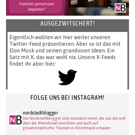
AUSGEZWITSCHERT!
Eigentlich wollten wir hier weiter unseren
Twitter-Feed präsentieren. Aber so ist das mit
Elon Musk und seinen grandiosen Ideen. Ein
Satz mit X, das war wohl nix. Unsere X-Feeds
findet ihr aber hier:
FOLGE UNS BEI INSTAGRAM!
nordstadtblogger
Die Nordstadtblogger sind Journalist:innen, die aus der und
über die #Nordstadt berichten und auch auf
gesamtstädtische Themen in #Dortmund schauen