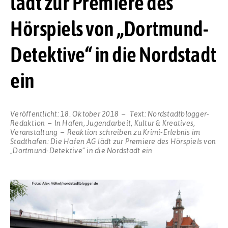
lädt zur Premiere des
Hörspiels von „Dortmund-
Detektive“ in die Nordstadt
ein
Veröffentlicht:
18. Oktober 2018
Text:
Nordstadtblogger-
Redaktion
In
Hafen
,
Jugendarbeit
,
Kultur & Kreatives
,
Veranstaltung
Reaktion schreiben
zu Krimi-Erlebnis im
Stadthafen: Die Hafen AG lädt zur Premiere des Hörspiels von
„Dortmund-Detektive“ in die Nordstadt ein