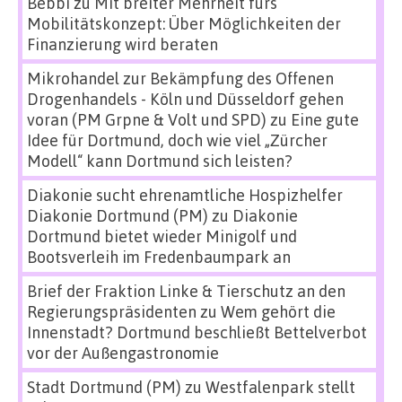
Bebbi
zu
Mit breiter Mehrheit fürs
Mobilitätskonzept: Über Möglichkeiten der
Finanzierung wird beraten
Mikrohandel zur Bekämpfung des Offenen
Drogenhandels - Köln und Düsseldorf gehen
voran (PM Grpne & Volt und SPD)
zu
Eine gute
Idee für Dortmund, doch wie viel „Zürcher
Modell“ kann Dortmund sich leisten?
Diakonie sucht ehrenamtliche Hospizhelfer
Diakonie Dortmund (PM)
zu
Diakonie
Dortmund bietet wieder Minigolf und
Bootsverleih im Fredenbaumpark an
Brief der Fraktion Linke & Tierschutz an den
Regierungspräsidenten
zu
Wem gehört die
Innenstadt? Dortmund beschließt Bettelverbot
vor der Außengastronomie
Stadt Dortmund (PM)
zu
Westfalenpark stellt