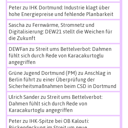
Peter
zu
IHK Dortmund: Industrie klagt über
hohe Energiepreise und fehlende Planbarkeit
Sascha
zu
Fernwärme, Stromnetz und
Digitalisierung: DEW21 stellt die Weichen für
die Zukunft
DEWFan
zu
Streit ums Bettelverbot: Dahmen
fühlt sich durch Rede von Karacakurtoglu
angegriffen
Grüne Jugend Dortmund (PM)
zu
Anschlag in
Berlin führt zu einer Überprüfung der
Sicherheitsmaßnahmen beim CSD in Dortmund
Ulrich Sander
zu
Streit ums Bettelverbot:
Dahmen fühlt sich durch Rede von
Karacakurtoglu angegriffen
Peter
zu
IHK-Spitze bei OB Kalouti:
Rückendeckung im Streit um neue