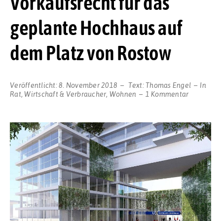
Vorkaufsrecht für das
geplante Hochhaus auf
dem Platz von Rostow
Veröffentlicht:
8. November 2018
Text:
Thomas Engel
In
zu
Rat
,
Wirtschaft & Verbraucher
,
Wohnen
1 Kommentar
Jederzeit
alles
im
Griff?
–
Die
Stadt
sichert
sich
Vorkaufsr
für
das
geplante
Hochhaus