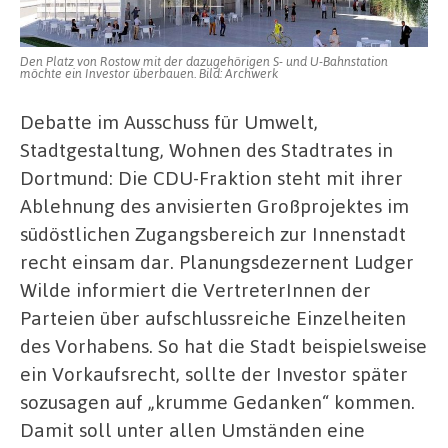
auf
dem
Platz
Den Platz von Rostow mit der dazugehörigen S- und U-Bahnstation
von
möchte ein Investor überbauen. Bild: Archwerk
Rostow
Debatte im Ausschuss für Umwelt,
Stadtgestaltung, Wohnen des Stadtrates in
Dortmund: Die CDU-Fraktion steht mit ihrer
Ablehnung des anvisierten Großprojektes im
südöstlichen Zugangsbereich zur Innenstadt
recht einsam dar. Planungsdezernent Ludger
Wilde informiert die VertreterInnen der
Parteien über aufschlussreiche Einzelheiten
des Vorhabens. So hat die Stadt beispielsweise
ein Vorkaufsrecht, sollte der Investor später
sozusagen auf „krumme Gedanken“ kommen.
Damit soll unter allen Umständen eine