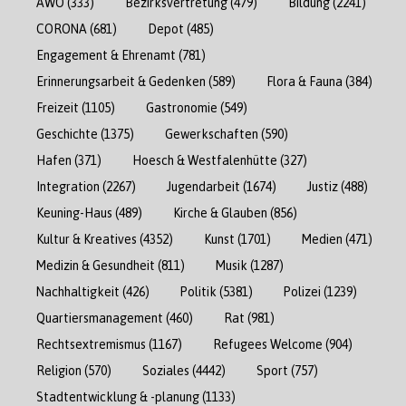
AWO
(333)
Bezirksvertretung
(479)
Bildung
(2241)
CORONA
(681)
Depot
(485)
Engagement & Ehrenamt
(781)
Erinnerungsarbeit & Gedenken
(589)
Flora & Fauna
(384)
Freizeit
(1105)
Gastronomie
(549)
Geschichte
(1375)
Gewerkschaften
(590)
Hafen
(371)
Hoesch & Westfalenhütte
(327)
Integration
(2267)
Jugendarbeit
(1674)
Justiz
(488)
Keuning-Haus
(489)
Kirche & Glauben
(856)
Kultur & Kreatives
(4352)
Kunst
(1701)
Medien
(471)
Medizin & Gesundheit
(811)
Musik
(1287)
Nachhaltigkeit
(426)
Politik
(5381)
Polizei
(1239)
Quartiersmanagement
(460)
Rat
(981)
Rechtsextremismus
(1167)
Refugees Welcome
(904)
Religion
(570)
Soziales
(4442)
Sport
(757)
Stadtentwicklung & -planung
(1133)