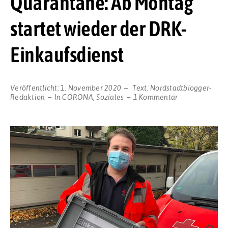
Quarantäne: Ab Montag
startet wieder der DRK-
Einkaufsdienst
Veröffentlicht:
1. November 2020
Text:
Nordstadtblogger-
zu
Redaktion
In
CORONA
,
Soziales
1 Kommentar
Hilfe
für
Risikogruppen
oder
bei
häuslicher
Quarantäne:
Ab
Montag
startet
wieder
der
DRK-
Einkaufsdienst