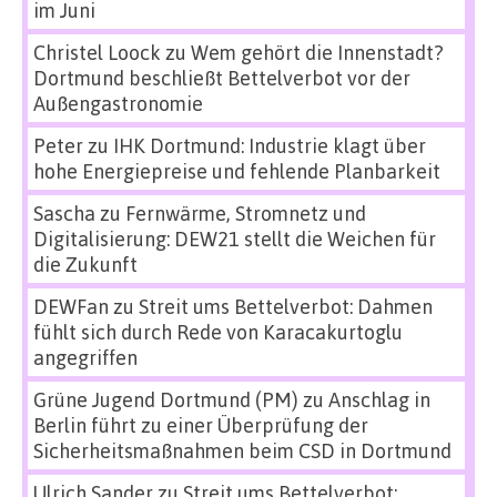
im Juni
Christel Loock
zu
Wem gehört die Innenstadt?
Dortmund beschließt Bettelverbot vor der
Außengastronomie
Peter
zu
IHK Dortmund: Industrie klagt über
hohe Energiepreise und fehlende Planbarkeit
Sascha
zu
Fernwärme, Stromnetz und
Digitalisierung: DEW21 stellt die Weichen für
die Zukunft
DEWFan
zu
Streit ums Bettelverbot: Dahmen
fühlt sich durch Rede von Karacakurtoglu
angegriffen
Grüne Jugend Dortmund (PM)
zu
Anschlag in
Berlin führt zu einer Überprüfung der
Sicherheitsmaßnahmen beim CSD in Dortmund
Ulrich Sander
zu
Streit ums Bettelverbot: