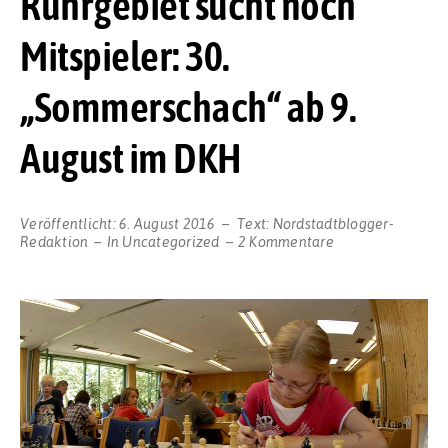
Ruhrgebiet sucht noch
Mitspieler: 30.
„Sommerschach“ ab 9.
August im DKH
Veröffentlicht:
6. August 2016
Text:
Nordstadtblogger-
zu
Redaktion
In
Uncategorized
2 Kommentare
Größtes
Ferien-
Schachturnier
im
Ruhrgebiet
sucht
noch
Mitspieler:
30.
„Sommerschach“
ab