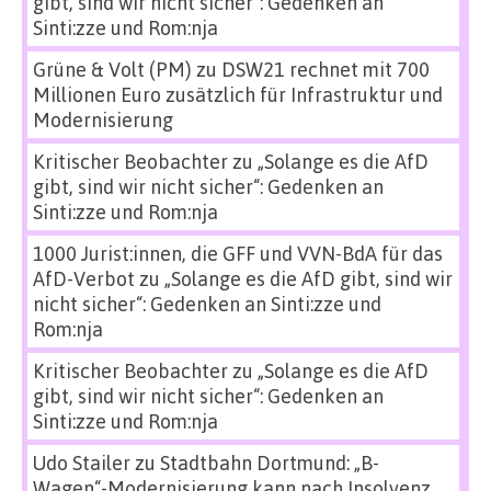
gibt, sind wir nicht sicher“: Gedenken an
Sinti:zze und Rom:nja
Grüne & Volt (PM)
zu
DSW21 rechnet mit 700
Millionen Euro zusätzlich für Infrastruktur und
Modernisierung
Kritischer Beobachter
zu
„Solange es die AfD
gibt, sind wir nicht sicher“: Gedenken an
Sinti:zze und Rom:nja
1000 Jurist:innen, die GFF und VVN-BdA für das
AfD-Verbot
zu
„Solange es die AfD gibt, sind wir
nicht sicher“: Gedenken an Sinti:zze und
Rom:nja
Kritischer Beobachter
zu
„Solange es die AfD
gibt, sind wir nicht sicher“: Gedenken an
Sinti:zze und Rom:nja
Udo Stailer
zu
Stadtbahn Dortmund: „B-
Wagen“-Modernisierung kann nach Insolvenz