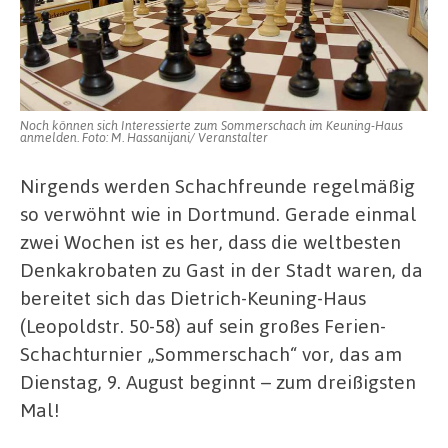
9.
August
im
DKH
Noch können sich Interessierte zum Sommerschach im Keuning-Haus
anmelden. Foto: M. Hassanijani/ Veranstalter
Nirgends werden Schachfreunde regelmäßig
so verwöhnt wie in Dortmund. Gerade einmal
zwei Wochen ist es her, dass die weltbesten
Denkakrobaten zu Gast in der Stadt waren, da
bereitet sich das Dietrich-Keuning-Haus
(Leopoldstr. 50-58) auf sein großes Ferien-
Schachturnier „Sommerschach“ vor, das am
Dienstag, 9. August beginnt – zum dreißigsten
Mal!