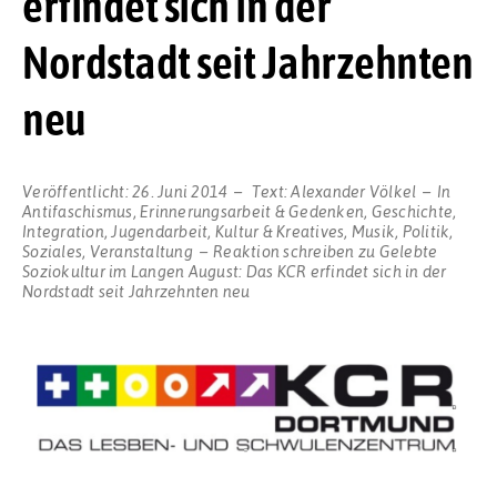
erfindet sich in der
Nordstadt seit Jahrzehnten
neu
Veröffentlicht:
26. Juni 2014
Text:
Alexander Völkel
In
Antifaschismus
,
Erinnerungsarbeit & Gedenken
,
Geschichte
,
Integration
,
Jugendarbeit
,
Kultur & Kreatives
,
Musik
,
Politik
,
Soziales
,
Veranstaltung
Reaktion schreiben
zu Gelebte
Soziokultur im Langen August: Das KCR erfindet sich in der
Nordstadt seit Jahrzehnten neu