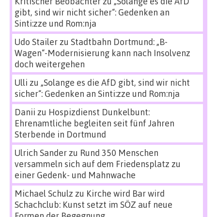
Kritischer Beobachter
zu
„Solange es die AfD
gibt, sind wir nicht sicher“: Gedenken an
Sinti:zze und Rom:nja
Udo Stailer
zu
Stadtbahn Dortmund: „B-
Wagen“-Modernisierung kann nach Insolvenz
doch weitergehen
Ulli
zu
„Solange es die AfD gibt, sind wir nicht
sicher“: Gedenken an Sinti:zze und Rom:nja
Danii
zu
Hospizdienst Dunkelbunt:
Ehrenamtliche begleiten seit fünf Jahren
Sterbende in Dortmund
Ulrich Sander
zu
Rund 350 Menschen
versammeln sich auf dem Friedensplatz zu
einer Gedenk- und Mahnwache
Michael Schulz
zu
Kirche wird Bar wird
Schachclub: Kunst setzt im SÖZ auf neue
Formen der Begegnung