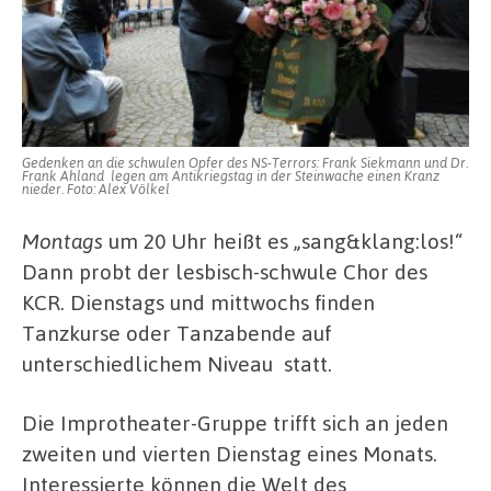
Gedenken an die schwulen Opfer des NS-Terrors: Frank Siekmann und Dr.
Frank Ahland legen am Antikriegstag in der Steinwache einen Kranz
nieder. Foto: Alex Völkel
Montags
um 20 Uhr heißt es „sang&klang:los!“
Dann probt der lesbisch-schwule Chor des
KCR. Dienstags und mittwochs finden
Tanzkurse oder Tanzabende auf
unterschiedlichem Niveau statt.
Die Improtheater-Gruppe trifft sich an jeden
zweiten und vierten Dienstag eines Monats.
Interessierte können die Welt des