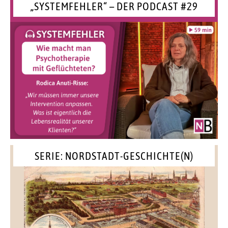
„SYSTEMFEHLER“ – DER PODCAST #29
SERIE: NORDSTADT-GESCHICHTE(N)