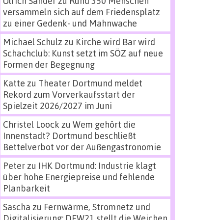
Ulrich Sander
zu
Rund 350 Menschen
versammeln sich auf dem Friedensplatz
zu einer Gedenk- und Mahnwache
Michael Schulz
zu
Kirche wird Bar wird
Schachclub: Kunst setzt im SÖZ auf neue
Formen der Begegnung
Katte
zu
Theater Dortmund meldet
Rekord zum Vorverkaufsstart der
Spielzeit 2026/2027 im Juni
Christel Loock
zu
Wem gehört die
Innenstadt? Dortmund beschließt
Bettelverbot vor der Außengastronomie
Peter
zu
IHK Dortmund: Industrie klagt
über hohe Energiepreise und fehlende
Planbarkeit
Sascha
zu
Fernwärme, Stromnetz und
Digitalisierung: DEW21 stellt die Weichen