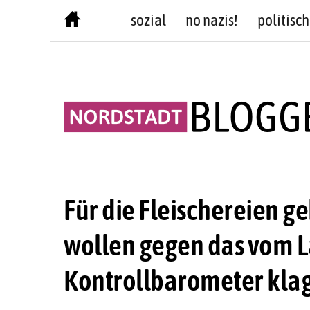
Skip
sozial
no nazis!
politisch
to
content
Für die Fleischereien ge
wollen gegen das vom 
Kontrollbarometer kla