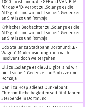
1000 Jurist:innen, die GFF und VVN-BdA
für das AfD-Verbot
zu
„Solange es die
AfD gibt, sind wir nicht sicher“: Gedenken
an Sinti:zze und Rom:nja
Kritischer Beobachter
zu
„Solange es die
AfD gibt, sind wir nicht sicher“: Gedenken
an Sinti:zze und Rom:nja
Udo Stailer
zu
Stadtbahn Dortmund: „B-
Wagen“-Modernisierung kann nach
Insolvenz doch weitergehen
Ulli
zu
„Solange es die AfD gibt, sind wir
nicht sicher“: Gedenken an Sinti:zze und
Rom:nja
Danii
zu
Hospizdienst Dunkelbunt:
Ehrenamtliche begleiten seit fünf Jahren
Sterbende in Dortmund