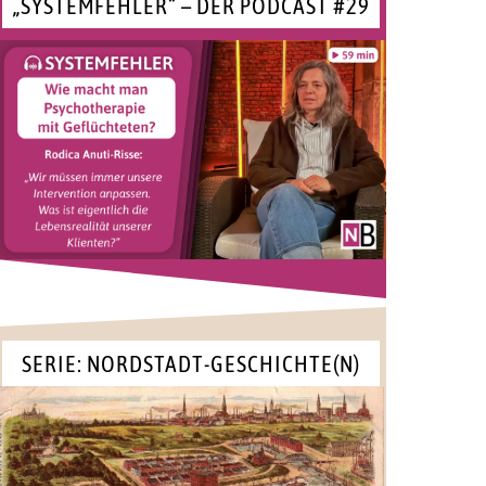
„SYSTEMFEHLER“ – DER PODCAST #29
SERIE: NORDSTADT-GESCHICHTE(N)