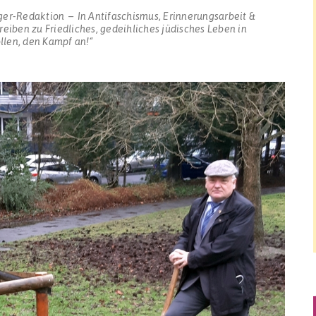
ger-Redaktion
In
Antifaschismus
,
Erinnerungsarbeit &
reiben
zu Friedliches, gedeihliches jüdisches Leben in
ollen, den Kampf an!“