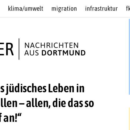
klima/umwelt
migration
infrastruktur
f
s jüdisches Leben in
en – allen, die das so
 an!“