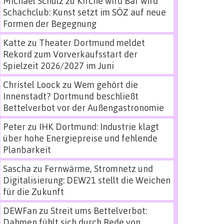
Michael Schulz
zu
Kirche wird Bar wird
Schachclub: Kunst setzt im SÖZ auf neue
Formen der Begegnung
Katte
zu
Theater Dortmund meldet
Rekord zum Vorverkaufsstart der
Spielzeit 2026/2027 im Juni
Christel Loock
zu
Wem gehört die
Innenstadt? Dortmund beschließt
Bettelverbot vor der Außengastronomie
Peter
zu
IHK Dortmund: Industrie klagt
über hohe Energiepreise und fehlende
Planbarkeit
Sascha
zu
Fernwärme, Stromnetz und
Digitalisierung: DEW21 stellt die Weichen
für die Zukunft
DEWFan
zu
Streit ums Bettelverbot:
Dahmen fühlt sich durch Rede von