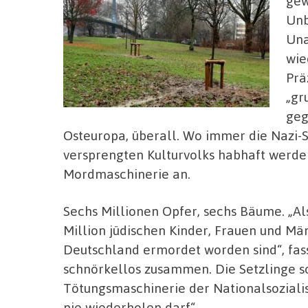
gew
Unb
Una
wie
Prä
„gr
geg
Osteuropa, überall. Wo immer die Nazi
versprengten Kulturvolks habhaft werden
Mordmaschinerie an.
Sechs Millionen Opfer, sechs Bäume. „Al
Million jüdischen Kinder, Frauen und Mä
Deutschland ermordet worden sind“, fas
schnörkellos zusammen. Die Setzlinge so
Tötungsmaschinerie der Nationalsozialis
nie wiederholen darf“.