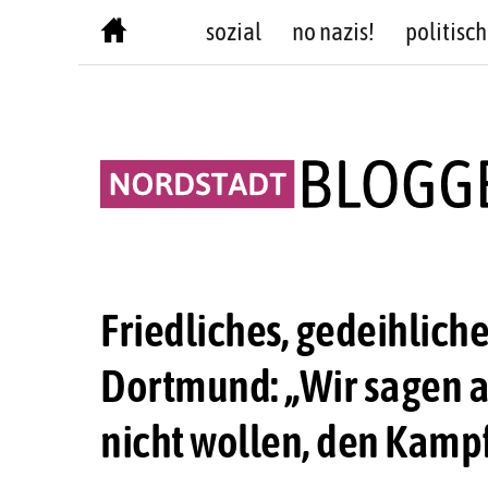
Skip
sozial
no nazis!
politisch
to
content
Friedliches, gedeihliche
Dortmund: „Wir sagen all
nicht wollen, den Kampf