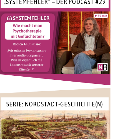
„SYSTEMFEHLER“ – DER PODCAST #29
SERIE: NORDSTADT-GESCHICHTE(N)