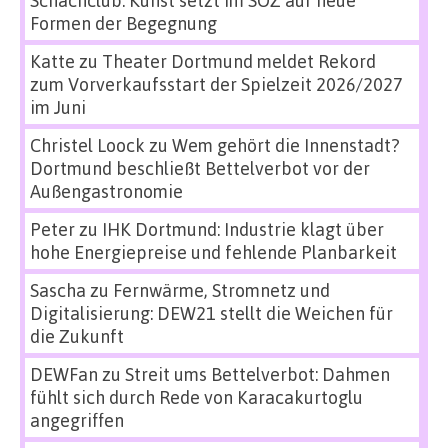
Schachclub: Kunst setzt im SÖZ auf neue
Formen der Begegnung
Katte
zu
Theater Dortmund meldet Rekord
zum Vorverkaufsstart der Spielzeit 2026/2027
im Juni
Christel Loock
zu
Wem gehört die Innenstadt?
Dortmund beschließt Bettelverbot vor der
Außengastronomie
Peter
zu
IHK Dortmund: Industrie klagt über
hohe Energiepreise und fehlende Planbarkeit
Sascha
zu
Fernwärme, Stromnetz und
Digitalisierung: DEW21 stellt die Weichen für
die Zukunft
DEWFan
zu
Streit ums Bettelverbot: Dahmen
fühlt sich durch Rede von Karacakurtoglu
angegriffen