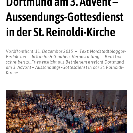
Dortmund am 3. Advent –
Aussendungs-Gottesdienst
in der St. Reinoldi-Kirche
Veröffentlicht:
11. Dezember 2015
Text:
Nordstadtblogger-
Redaktion
In
Kirche & Glauben
,
Veranstaltung
Reaktion
schreiben
zu Friedenslicht aus Bethlehem erreicht Dortmund
am 3. Advent – Aussendungs-Gottesdienst in der St. Reinoldi-
Kirche