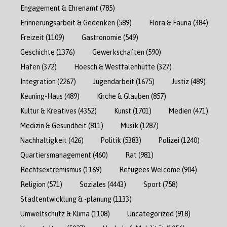
Engagement & Ehrenamt
(785)
Erinnerungsarbeit & Gedenken
(589)
Flora & Fauna
(384)
Freizeit
(1109)
Gastronomie
(549)
Geschichte
(1376)
Gewerkschaften
(590)
Hafen
(372)
Hoesch & Westfalenhütte
(327)
Integration
(2267)
Jugendarbeit
(1675)
Justiz
(489)
Keuning-Haus
(489)
Kirche & Glauben
(857)
Kultur & Kreatives
(4352)
Kunst
(1701)
Medien
(471)
Medizin & Gesundheit
(811)
Musik
(1287)
Nachhaltigkeit
(426)
Politik
(5383)
Polizei
(1240)
Quartiersmanagement
(460)
Rat
(981)
Rechtsextremismus
(1169)
Refugees Welcome
(904)
Religion
(571)
Soziales
(4443)
Sport
(758)
Stadtentwicklung & -planung
(1133)
Umweltschutz & Klima
(1108)
Uncategorized
(918)