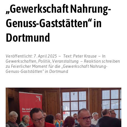
„Gewerkschaft Nahrung-
Genuss-Gaststätten“ in
Dortmund
Veröffentlicht:
7. April 2025
Text:
Peter Krause
In
Gewerkschaften
,
Politik
,
Veranstaltung
Reaktion schreiben
zu Feierlicher Moment für die „Gewerkschaft Nahrung-
Genuss-Gaststätten“ in Dortmund