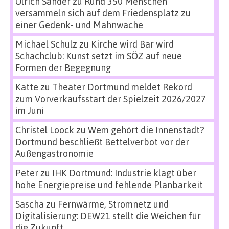
Ulrich Sander
zu
Rund 350 Menschen
versammeln sich auf dem Friedensplatz zu
einer Gedenk- und Mahnwache
Michael Schulz
zu
Kirche wird Bar wird
Schachclub: Kunst setzt im SÖZ auf neue
Formen der Begegnung
Katte
zu
Theater Dortmund meldet Rekord
zum Vorverkaufsstart der Spielzeit 2026/2027
im Juni
Christel Loock
zu
Wem gehört die Innenstadt?
Dortmund beschließt Bettelverbot vor der
Außengastronomie
Peter
zu
IHK Dortmund: Industrie klagt über
hohe Energiepreise und fehlende Planbarkeit
Sascha
zu
Fernwärme, Stromnetz und
Digitalisierung: DEW21 stellt die Weichen für
die Zukunft