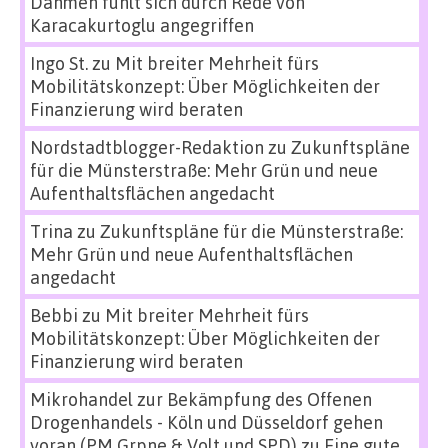
Dahmen fühlt sich durch Rede von
Karacakurtoglu angegriffen
Ingo St.
zu
Mit breiter Mehrheit fürs
Mobilitätskonzept: Über Möglichkeiten der
Finanzierung wird beraten
Nordstadtblogger-Redaktion
zu
Zukunftspläne
für die Münsterstraße: Mehr Grün und neue
Aufenthaltsflächen angedacht
Trina
zu
Zukunftspläne für die Münsterstraße:
Mehr Grün und neue Aufenthaltsflächen
angedacht
Bebbi
zu
Mit breiter Mehrheit fürs
Mobilitätskonzept: Über Möglichkeiten der
Finanzierung wird beraten
Mikrohandel zur Bekämpfung des Offenen
Drogenhandels - Köln und Düsseldorf gehen
voran (PM Grpne & Volt und SPD)
zu
Eine gute